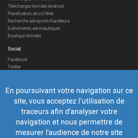
Téléchargez Airmate Android
Planification de vol Web
Recherche aéroports/handleurs
Evénements aéronautiques
Boutique Airmate
Social
Facebook
Twitter
Linkedin
YouTube
En poursuivant votre navigation sur ce
Telegram
site, vous acceptez l’utilisation de
Nous contacter
traceurs afin d'analyser votre
Téléphone Europe
+352 26441835
Téléphone US/Canada
navigation et nous permettre de
418-592-8862
Mail
airmate@airmate.aero
mesurer l'audience de notre site
(c) Myriel Aviation SA