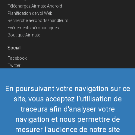
Téléchargez Airmate Android
Planification de vol Web
Recherche aéroports/handleurs
Evénements aéronautiques
Boutique Airmate
Social
Facebook
Twitter
Linkedin
YouTube
En poursuivant votre navigation sur ce
Telegram
site, vous acceptez l’utilisation de
Nous contacter
traceurs afin d'analyser votre
Téléphone Europe
+352 26441835
Téléphone US/Canada
navigation et nous permettre de
418-592-8862
Mail
airmate@airmate.aero
mesurer l'audience de notre site
(c) Myriel Aviation SA