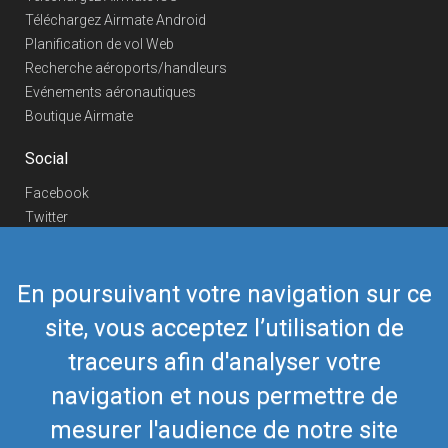
Téléchargez Airmate Android
Planification de vol Web
Recherche aéroports/handleurs
Evénements aéronautiques
Boutique Airmate
Social
Facebook
Twitter
Linkedin
YouTube
En poursuivant votre navigation sur ce
Telegram
site, vous acceptez l’utilisation de
Nous contacter
traceurs afin d'analyser votre
Téléphone Europe
+352 26441835
Téléphone US/Canada
navigation et nous permettre de
418-592-8862
Mail
airmate@airmate.aero
mesurer l'audience de notre site
(c) Myriel Aviation SA