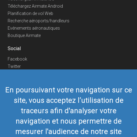
Téléchargez Airmate Android
Planification de vol Web
Recherche aéroports/handleurs
Evénements aéronautiques
Boutique Airmate
Social
Facebook
Twitter
Linkedin
YouTube
En poursuivant votre navigation sur ce
Telegram
site, vous acceptez l’utilisation de
Nous contacter
traceurs afin d'analyser votre
Téléphone Europe
+352 26441835
Téléphone US/Canada
navigation et nous permettre de
418-592-8862
Mail
airmate@airmate.aero
mesurer l'audience de notre site
(c) Myriel Aviation SA