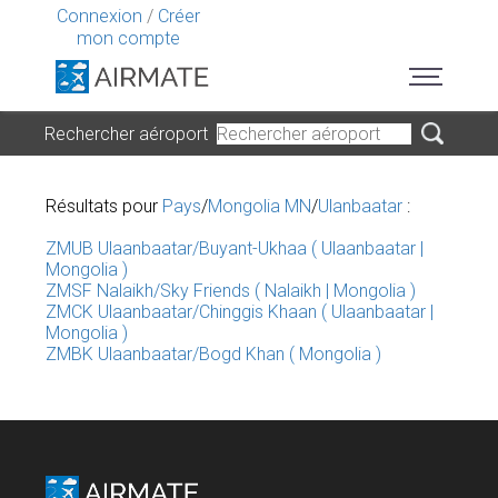
Connexion
/
Créer
mon compte
Rechercher aéroport
Résultats pour
Pays
/
Mongolia MN
/
Ulanbaatar
:
ZMUB Ulaanbaatar/Buyant-Ukhaa ( Ulaanbaatar |
Mongolia )
ZMSF Nalaikh/Sky Friends ( Nalaikh | Mongolia )
ZMCK Ulaanbaatar/Chinggis Khaan ( Ulaanbaatar |
Mongolia )
ZMBK Ulaanbaatar/Bogd Khan ( Mongolia )