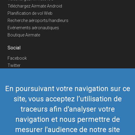
Téléchargez Airmate Android
Planification de vol Web
Recherche aéroports/handleurs
Evénements aéronautiques
Boutique Airmate
Social
Facebook
Twitter
Linkedin
YouTube
En poursuivant votre navigation sur ce
Telegram
site, vous acceptez l’utilisation de
Nous contacter
traceurs afin d'analyser votre
Téléphone Europe
+352 26441835
Téléphone US/Canada
navigation et nous permettre de
418-592-8862
Mail
airmate@airmate.aero
mesurer l'audience de notre site
(c) Myriel Aviation SA