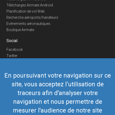
Téléchargez Airmate Android
Planification de vol Web
Recherche aéroports/handleurs
Evénements aéronautiques
Boutique Airmate
Social
Facebook
Twitter
Linkedin
YouTube
En poursuivant votre navigation sur ce
Telegram
site, vous acceptez l’utilisation de
Nous contacter
traceurs afin d'analyser votre
Téléphone Europe
+352 26441835
Téléphone US/Canada
navigation et nous permettre de
418-592-8862
Mail
airmate@airmate.aero
mesurer l'audience de notre site
(c) Myriel Aviation SA