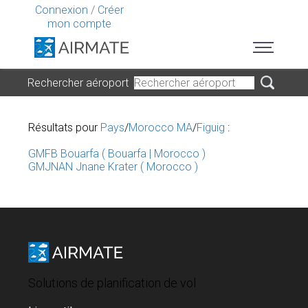
Connexion
/
Créer
mon compte
Rechercher aéroport
Résultats pour
Pays
/
Morocco MA
/
Figuig
:
GMFB Bouarfa ( Bouarfa | Morocco )
GMJNAN Jnane Krater ( Morocco )
Solutions de planification de vol