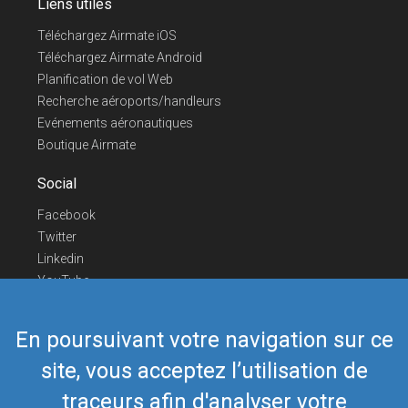
Liens utiles
Téléchargez Airmate iOS
Téléchargez Airmate Android
Planification de vol Web
Recherche aéroports/handleurs
Evénements aéronautiques
Boutique Airmate
Social
Facebook
Twitter
Linkedin
YouTube
Telegram
En poursuivant votre navigation sur ce
Nous contacter
site, vous acceptez l’utilisation de
Téléphone Europe
+352 26441835
Téléphone US/Canada
418-592-8862
traceurs afin d'analyser votre