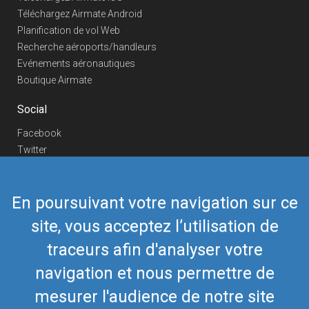
Téléchargez Airmate Android
Planification de vol Web
Recherche aéroports/handleurs
Evénements aéronautiques
Boutique Airmate
Social
Facebook
Twitter
Linkedin
YouTube
En poursuivant votre navigation sur ce
Telegram
site, vous acceptez l’utilisation de
Nous contacter
traceurs afin d'analyser votre
Téléphone Europe
+352 26441835
Téléphone US/Canada
navigation et nous permettre de
418-592-8862
Mail
airmate@airmate.aero
mesurer l'audience de notre site
(c) Myriel Aviation SA