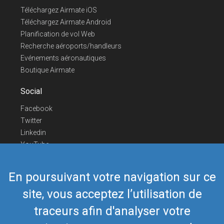
Téléchargez Airmate iOS
Téléchargez Airmate Android
Planification de vol Web
Recherche aéroports/handleurs
Evénements aéronautiques
Boutique Airmate
Social
Facebook
Twitter
Linkedin
YouTube
Telegram
En poursuivant votre navigation sur ce
Nous contacter
site, vous acceptez l’utilisation de
Téléphone Europe
+352 26441835
Téléphone US/Canada
418-592-8862
traceurs afin d'analyser votre
Mail
airmate@airmate.aero