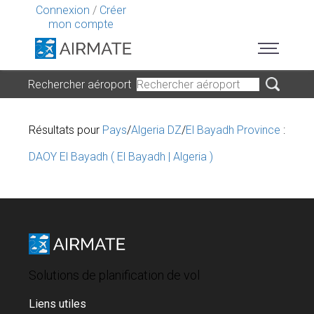
Connexion
/
Créer
mon compte
Rechercher aéroport
Résultats pour
Pays
/
Algeria DZ
/
El Bayadh Province
:
DAOY El Bayadh ( El Bayadh | Algeria )
Solutions de planification de vol
Liens utiles