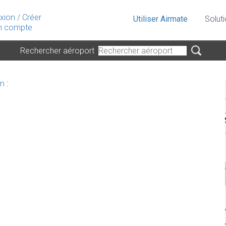
xion
/
Créer
Utiliser Airmate
Solut
 compte
Rechercher aéroport
m
: