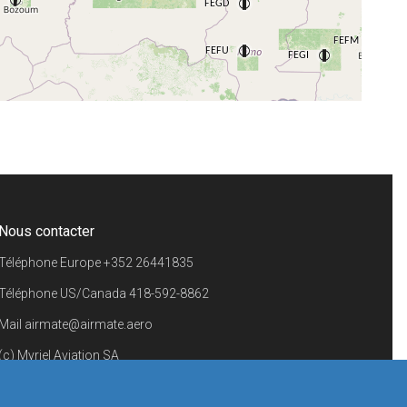
+
−
⇧
©
OpenStreetMap
contributors.
i
Nous contacter
Téléphone Europe
+352 26441835
Téléphone US/Canada
418-592-8862
Mail
airmate@airmate.aero
(c) Myriel Aviation SA