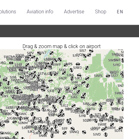
olutions
Aviation info
Advertise
Shop
EN
Drag & zoom map & click on airport