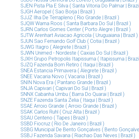
SJEN Pista Pla E Silva ( Santa Vitoria Do Palmar | Brazil
SJGH Aeropel ( Sao Borja | Brazil )
SJJZ Ilha De Terrapleno ( Rio Grande | Brazil )
SJQW Warna Roos ( Santa Barbara Do Sul | Brazil )
SJRN Carlos Gomes Center ( Porto Alegre | Brazil )
SJTW Arenhart Aviacao Agricola ( Uruguaiana | Brazil )
SJUN Sao Fernando Golf Club ( Cotia | Brazil )
SJWG Itagro ( Alegrete | Brazil )
SJWN Unimed - Nordeste ( Caxias Do Sul | Brazil )
SJXH Grupo Petropolis Itapissuma ( Itapissuma | Brazil
SJZQ Fazenda Bom Retiro ( Itaqui | Brazil )
SNEA Estancia Primavera ( Alegrete | Brazil )
SNEE Vacaria Novo ( Vacaria | Brazil )
SNIN Nova Era ( Pantano Grande | Brazil )
SNJA Capivari ( Capivari Do Sul | Brazil )
SNNX Cabanha Umbu ( Barra Do Quarai | Brazil )
SNZE Fazenda Santa Zelia ( Itaqui | Brazil )
SSAE Arroio Grande ( Arroio Grande | Brazil )
SSAK Carlos Ruhl ( Cruz Alta | Brazil )
SSAU Centeno ( Tapes | Brazil )
SSBD Fiocruz ( Rio De Janeiro | Brazil )
SSBG Municipal De Bento Gonçalves ( Bento Gonçalves 
SSBJ Fazenda Savana ( Riachao Das Neves | Brazil )