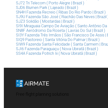
SJ72 Tri Telecom ( Porto Alegre | Brazil )
SJD6 Blumen Park ( Lajeado | Brazil )
SN4H Fazenda Recreio ( Ribas Do Rio Pardo | Brazil )
SJ9U Fazenda São José ( Riachão Das Neves | Brazil 
SJZ3 Solidão ( Mostardas | Brazil )
SI9I Miraguaia Campo De Aviação ( Santo Antônio Da Pa
SN8F Aeródromo Da Roseta ( Lavras Do Sul | Brazil )
SI3Y Fazenda Três Irmãos ( São Francisco De Assis | B
SIQ9 Pastoreio ( Santa Vitória Do Palmar | Brazil )
SIW9 Fazenda Santa Felicidade ( Santa Carmem | Brazi
SJI6 Fazenda Paraguaçu ( Nova Ubiratã | Brazil )
SS4A Fazenda Potrich Iii ( Nova Ubiratã | Brazil )
Free flight planning solutions