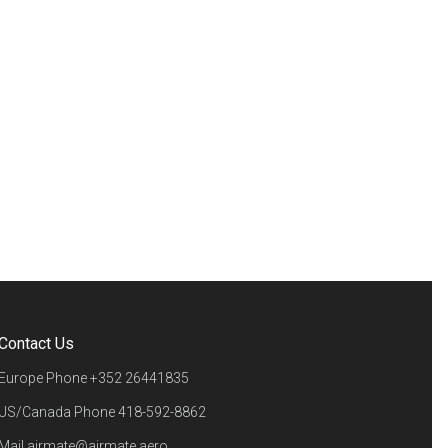
Contact Us
Europe Phone
+352 26441835
US/Canada Phone
418-592-8862
Mail
airmate@airmate.aero