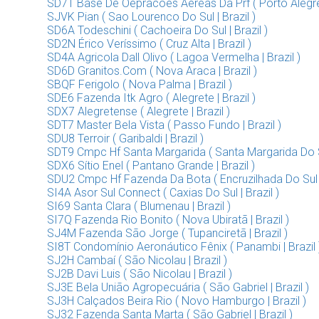
SD7T Base De Oepracoes Aereas Da Prf ( Porto Alegre |
SJVK Pian ( Sao Lourenco Do Sul | Brazil )
SD6A Todeschini ( Cachoeira Do Sul | Brazil )
SD2N Érico Veríssimo ( Cruz Alta | Brazil )
SD4A Agricola Dall Olivo ( Lagoa Vermelha | Brazil )
SD6D Granitos.Com ( Nova Araca | Brazil )
SBQF Ferigolo ( Nova Palma | Brazil )
SDE6 Fazenda Itk Agro ( Alegrete | Brazil )
SDX7 Alegretense ( Alegrete | Brazil )
SDT7 Master Bela Vista ( Passo Fundo | Brazil )
SDU8 Terroir ( Garibaldi | Brazil )
SDT9 Cmpc Hf Santa Margarida ( Santa Margarida Do Sul
SDX6 Sítio Enel ( Pantano Grande | Brazil )
SDU2 Cmpc Hf Fazenda Da Bota ( Encruzilhada Do Sul | 
SI4A Asor Sul Connect ( Caxias Do Sul | Brazil )
SI69 Santa Clara ( Blumenau | Brazil )
SI7Q Fazenda Rio Bonito ( Nova Ubiratã | Brazil )
SJ4M Fazenda São Jorge ( Tupanciretã | Brazil )
SI8T Condomínio Aeronáutico Fênix ( Panambi | Brazil 
SJ2H Cambaí ( São Nicolau | Brazil )
SJ2B Davi Luis ( São Nicolau | Brazil )
SJ3E Bela União Agropecuária ( São Gabriel | Brazil )
SJ3H Calçados Beira Rio ( Novo Hamburgo | Brazil )
SJ32 Fazenda Santa Marta ( São Gabriel | Brazil )