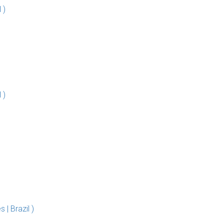
 )
 )
| Brazil )