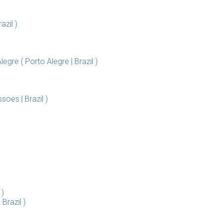
zil )
gre ( Porto Alegre | Brazil )
oes | Brazil )
 )
Brazil )