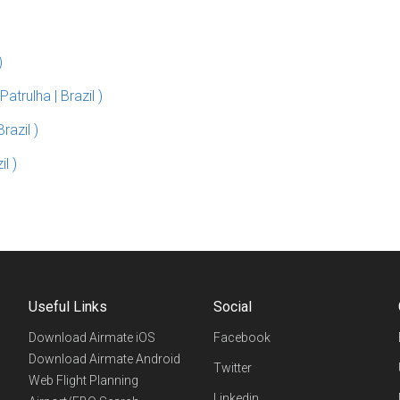
)
trulha | Brazil )
razil )
l )
Useful Links
Social
Download Airmate iOS
Facebook
Download Airmate Android
Twitter
Web Flight Planning
Linkedin