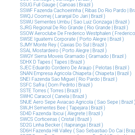
SSUG Full Gauge ( Canoas | Brazil )
SSWF Fazenda Cachoeirinha ( Ribas Do Rio Pardo | Bra
SWQJ Coomej ( Laranjal Do Jari | Brazil )
SSWU Sementes Umbu ( Sao Luiz Gonzaga | Brazil )
SJRG Regional De Rio Grande ( Rio Grande | Brazil )
SSOW Aeroclube De Frederico Westphalen ( Frederico W
SWSE Iguatemi Corporate ( Porto Alegre | Brazil )
SJMY Monte Rey ( Caxias Do Sul | Brazil )
SSAL Mostardeiro ( Porto Alegre | Brazil )
SWGY Sierra Moveis Gramado ( Gramado | Brazil )
SDHX D Tapes ( Tapes | Brazil )
SJEC Eduardo Cordeiro De Araujo ( Pelotas | Brazil )
SNAN Empresa Agricola Chiapeta ( Chiapeta | Brazil )
SNEI Fazenda Sao Miguel ( Rio Pardo | Brazil )
SSFC Safra ( Dom Pedrito | Brazil )
SSTE Torres ( Torres | Brazil )
SWHC Caracol ( Canela | Brazil )
SNUE Aero Sepe Aviacao Agricola ( Sao Sepe | Brazil 
SWJH Sementes Bee ( Tapejara | Brazil )
SD4D Fazenda Ibicui ( Alegrete | Brazil )
SWCS Corticeiras ( Cristal | Brazil )
SD2G Linha Becker ( Itapiranga | Brazil )
SD6H Fazenda Hill Valley ( Sao Sebastiao Do Cai | Brazi