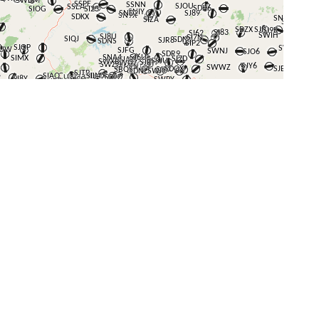
+
−
⇧
©
OpenStreetMap
contributors.
i