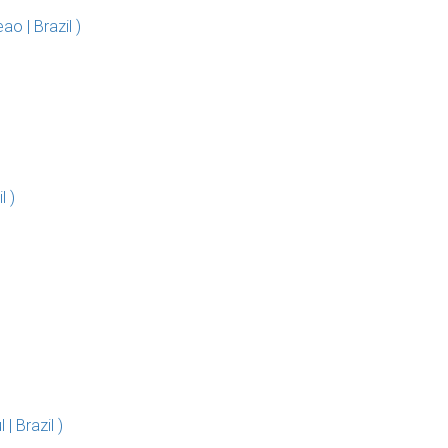
o | Brazil )
l )
| Brazil )