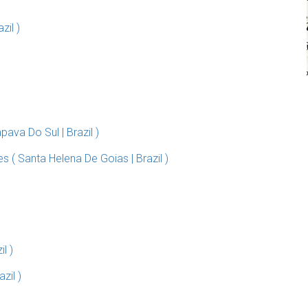
il )
va Do Sul | Brazil )
( Santa Helena De Goias | Brazil )
l )
zil )