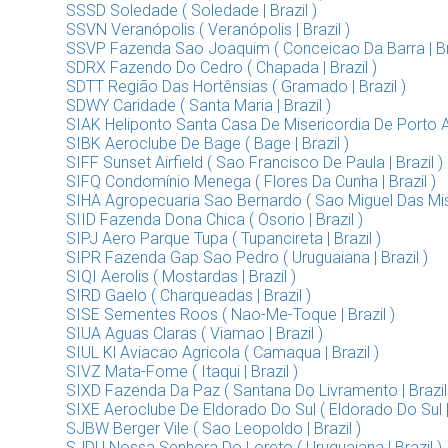
SSSD Soledade ( Soledade | Brazil )
SSVN Veranópolis ( Veranópolis | Brazil )
SSVP Fazenda Sao Joaquim ( Conceicao Da Barra | Bra
SDRX Fazendo Do Cedro ( Chapada | Brazil )
SDTT Região Das Hortênsias ( Gramado | Brazil )
SDWY Caridade ( Santa Maria | Brazil )
SIAK Heliponto Santa Casa De Misericordia De Porto Ale
SIBK Aeroclube De Bage ( Bage | Brazil )
SIFF Sunset Airfield ( Sao Francisco De Paula | Brazil )
SIFQ Condomínio Menega ( Flores Da Cunha | Brazil )
SIHA Agropecuaria Sao Bernardo ( Sao Miguel Das Miss
SIID Fazenda Dona Chica ( Osorio | Brazil )
SIPJ Aero Parque Tupa ( Tupancireta | Brazil )
SIPR Fazenda Gap Sao Pedro ( Uruguaiana | Brazil )
SIQI Aerolis ( Mostardas | Brazil )
SIRD Gaelo ( Charqueadas | Brazil )
SISE Sementes Roos ( Nao-Me-Toque | Brazil )
SIUA Aguas Claras ( Viamao | Brazil )
SIUL Kl Aviacao Agricola ( Camaqua | Brazil )
SIVZ Mata-Fome ( Itaqui | Brazil )
SIXD Fazenda Da Paz ( Santana Do Livramento | Brazil
SIXE Aeroclube De Eldorado Do Sul ( Eldorado Do Sul | 
SJBW Berger Vile ( Sao Leopoldo | Brazil )
SJDU Nossa Senhora Do Loreto ( Uruguaiana | Brazil )