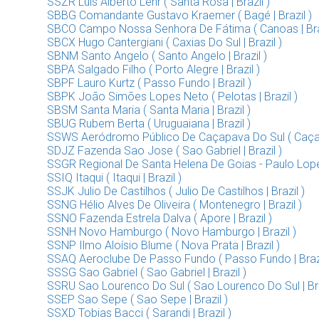
SSZR Luis Alberto Lehr ( Santa Rosa | Brazil )
SBBG Comandante Gustavo Kraemer ( Bagé | Brazil )
SBCO Campo Nossa Senhora De Fátima ( Canoas | Braz
SBCX Hugo Cantergiani ( Caxias Do Sul | Brazil )
SBNM Santo Angelo ( Santo Angelo | Brazil )
SBPA Salgado Filho ( Porto Alegre | Brazil )
SBPF Lauro Kurtz ( Passo Fundo | Brazil )
SBPK João Simões Lopes Neto ( Pelotas | Brazil )
SBSM Santa Maria ( Santa Maria | Brazil )
SBUG Rubem Berta ( Uruguaiana | Brazil )
SSWS Aeródromo Público De Caçapava Do Sul ( Caçapa
SDJZ Fazenda Sao Jose ( Sao Gabriel | Brazil )
SSGR Regional De Santa Helena De Goias - Paulo Lopes 
SSIQ Itaqui ( Itaqui | Brazil )
SSJK Julio De Castilhos ( Julio De Castilhos | Brazil )
SSNG Hélio Alves De Oliveira ( Montenegro | Brazil )
SSNO Fazenda Estrela Dalva ( Apore | Brazil )
SSNH Novo Hamburgo ( Novo Hamburgo | Brazil )
SSNP Ilmo Aloísio Blume ( Nova Prata | Brazil )
SSAQ Aeroclube De Passo Fundo ( Passo Fundo | Brazi
SSSG Sao Gabriel ( Sao Gabriel | Brazil )
SSRU Sao Lourenco Do Sul ( Sao Lourenco Do Sul | Bra
SSEP Sao Sepe ( Sao Sepe | Brazil )
SSXD Tobias Bacci ( Sarandi | Brazil )