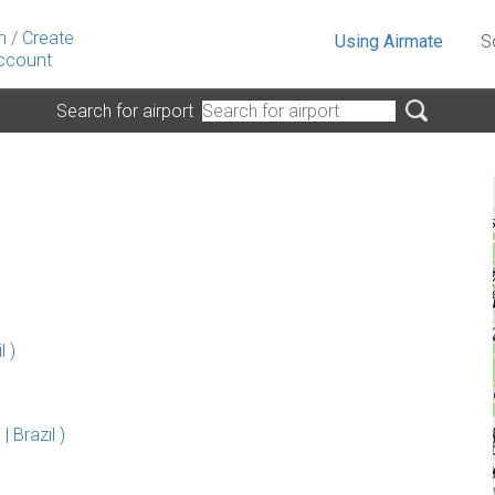
n
/
Create
Using Airmate
S
ccount
Search for airport
 )
 Brazil )