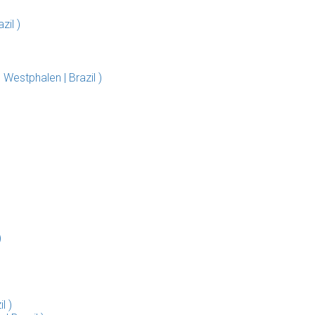
zil )
estphalen | Brazil )
)
l )