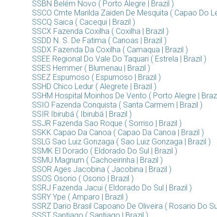
SSBN Belém Novo ( Porto Alegre | Brazil )
SSCO Cmte Marilda Zaiden De Mesquita ( Capao Do Lea
SSCQ Saica ( Cacequi | Brazil )
SSCX Fazenda Coxilha ( Coxilha | Brazil )
SSDD N. S. De Fatima ( Canoas | Brazil )
SSDX Fazenda Da Coxilha ( Camaqua | Brazil )
SSEE Regional Do Vale Do Taquari ( Estrela | Brazil )
SSES Hemmer ( Blumenau | Brazil )
SSEZ Espumoso ( Espumoso | Brazil )
SSHD Chico Ledur ( Alegrete | Brazil )
SSHM Hospital Moinhos De Vento ( Porto Alegre | Brazi
SSIO Fazenda Conquista ( Santa Carmem | Brazil )
SSIR Ibirubá ( Ibirubá | Brazil )
SSJR Fazenda Sao Roque ( Sorriso | Brazil )
SSKK Capao Da Canoa ( Capao Da Canoa | Brazil )
SSLG Sao Luiz Gonzaga ( Sao Luiz Gonzaga | Brazil )
SSMK El Dorado ( Eldorado Do Sul | Brazil )
SSMU Magnum ( Cachoeirinha | Brazil )
SSOR Ages Jacobina ( Jacobina | Brazil )
SSOS Osorio ( Osorio | Brazil )
SSRJ Fazenda Jacui ( Eldorado Do Sul | Brazil )
SSRY Ype ( Amparo | Brazil )
SSRZ Dario Brasil Capoano De Oliveira ( Rosario Do Sul 
SSST Santiago ( Santiago | Brazil )