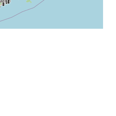
+
−
⇧
©
OpenStreetMap
contributors.
i