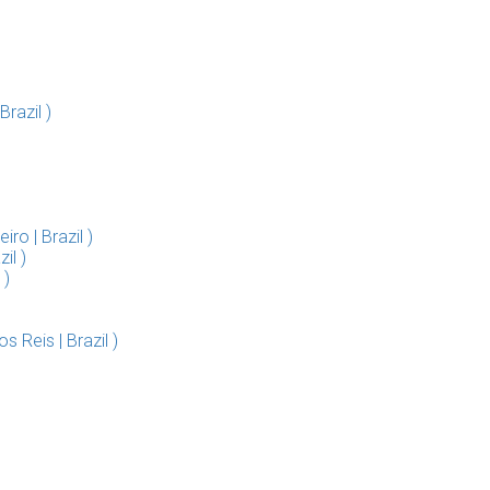
razil )
ro | Brazil )
il )
 )
 Reis | Brazil )