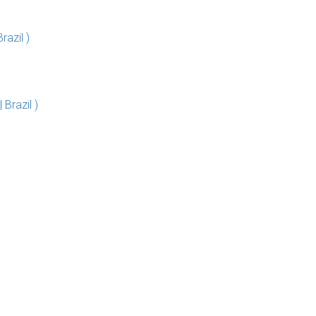
azil )
 Brazil )
)