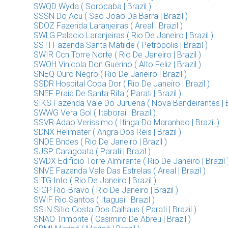
SWQD Wyda ( Sorocaba | Brazil )
SSSN Do Acu ( Sao Joao Da Barra | Brazil )
SDOZ Fazenda Laranjeiras ( Areal | Brazil )
SWLG Palacio Laranjeiras ( Rio De Janeiro | Brazil )
SSTI Fazenda Santa Matilde ( Petrópolis | Brazil )
SWIR Ccn Torre Norte ( Rio De Janeiro | Brazil )
SWOH Vinicola Don Guerino ( Alto Feliz | Brazil )
SNEQ Ouro Negro ( Rio De Janeiro | Brazil )
SSDR Hospital Copa Dor ( Rio De Janeiro | Brazil )
SNEF Praia De Santa Rita ( Parati | Brazil )
SIKS Fazenda Vale Do Juruena ( Nova Bandeirantes | Br
SWWG Vera Gol ( Itaborai | Brazil )
SSVR Adao Verissimo ( Itinga Do Maranhao | Brazil )
SDNX Helimater ( Angra Dos Reis | Brazil )
SNDE Bndes ( Rio De Janeiro | Brazil )
SJSP Caragoata ( Parati | Brazil )
SWDX Edificio Torre Almirante ( Rio De Janeiro | Brazil 
SNVE Fazenda Vale Das Estrelas ( Areal | Brazil )
SITG Into ( Rio De Janeiro | Brazil )
SIGP Rio-Bravo ( Rio De Janeiro | Brazil )
SWIF Rio Santos ( Itaguai | Brazil )
SSIN Sitio Costa Dos Calhaus ( Parati | Brazil )
SNAO Trimonte ( Casimiro De Abreu | Brazil )