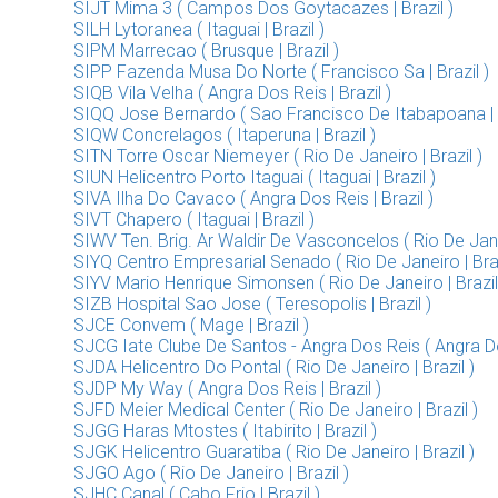
SIJT Mima 3 ( Campos Dos Goytacazes | Brazil )
SILH Lytoranea ( Itaguai | Brazil )
SIPM Marrecao ( Brusque | Brazil )
SIPP Fazenda Musa Do Norte ( Francisco Sa | Brazil )
SIQB Vila Velha ( Angra Dos Reis | Brazil )
SIQQ Jose Bernardo ( Sao Francisco De Itabapoana | B
SIQW Concrelagos ( Itaperuna | Brazil )
SITN Torre Oscar Niemeyer ( Rio De Janeiro | Brazil )
SIUN Helicentro Porto Itaguai ( Itaguai | Brazil )
SIVA Ilha Do Cavaco ( Angra Dos Reis | Brazil )
SIVT Chapero ( Itaguai | Brazil )
SIWV Ten. Brig. Ar Waldir De Vasconcelos ( Rio De Janei
SIYQ Centro Empresarial Senado ( Rio De Janeiro | Braz
SIYV Mario Henrique Simonsen ( Rio De Janeiro | Brazil
SIZB Hospital Sao Jose ( Teresopolis | Brazil )
SJCE Convem ( Mage | Brazil )
SJCG Iate Clube De Santos - Angra Dos Reis ( Angra Dos
SJDA Helicentro Do Pontal ( Rio De Janeiro | Brazil )
SJDP My Way ( Angra Dos Reis | Brazil )
SJFD Meier Medical Center ( Rio De Janeiro | Brazil )
SJGG Haras Mtostes ( Itabirito | Brazil )
SJGK Helicentro Guaratiba ( Rio De Janeiro | Brazil )
SJGO Ago ( Rio De Janeiro | Brazil )
SJHC Canal ( Cabo Frio | Brazil )