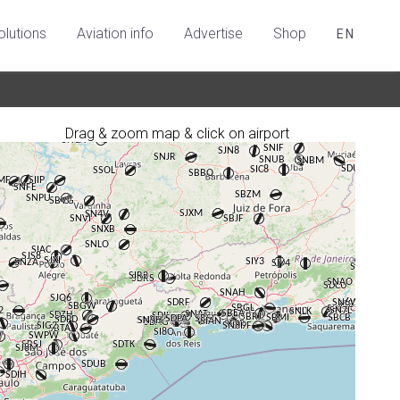
olutions
Aviation info
Advertise
Shop
EN
Drag & zoom map & click on airport