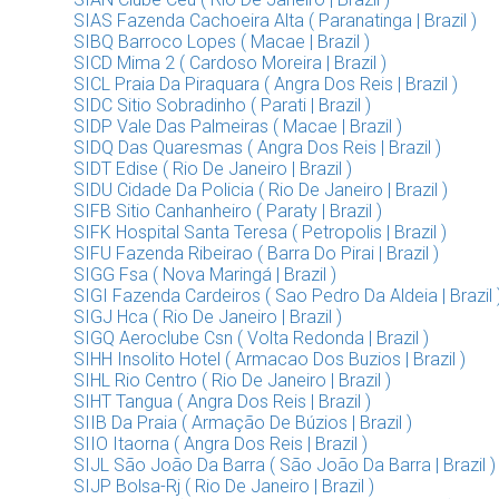
SIAS Fazenda Cachoeira Alta ( Paranatinga | Brazil )
SIBQ Barroco Lopes ( Macae | Brazil )
SICD Mima 2 ( Cardoso Moreira | Brazil )
SICL Praia Da Piraquara ( Angra Dos Reis | Brazil )
SIDC Sitio Sobradinho ( Parati | Brazil )
SIDP Vale Das Palmeiras ( Macae | Brazil )
SIDQ Das Quaresmas ( Angra Dos Reis | Brazil )
SIDT Edise ( Rio De Janeiro | Brazil )
SIDU Cidade Da Policia ( Rio De Janeiro | Brazil )
SIFB Sitio Canhanheiro ( Paraty | Brazil )
SIFK Hospital Santa Teresa ( Petropolis | Brazil )
SIFU Fazenda Ribeirao ( Barra Do Pirai | Brazil )
SIGG Fsa ( Nova Maringá | Brazil )
SIGI Fazenda Cardeiros ( Sao Pedro Da Aldeia | Brazil 
SIGJ Hca ( Rio De Janeiro | Brazil )
SIGQ Aeroclube Csn ( Volta Redonda | Brazil )
SIHH Insolito Hotel ( Armacao Dos Buzios | Brazil )
SIHL Rio Centro ( Rio De Janeiro | Brazil )
SIHT Tangua ( Angra Dos Reis | Brazil )
SIIB Da Praia ( Armação De Búzios | Brazil )
SIIO Itaorna ( Angra Dos Reis | Brazil )
SIJL São João Da Barra ( São João Da Barra | Brazil )
SIJP Bolsa-Rj ( Rio De Janeiro | Brazil )