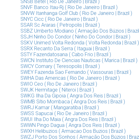
SNSB Betel ( Rio De Janeiro | Brazil )
SNVF Banco Itau-Rj ( Rio De Janeiro | Brazil )
SNVW Itanhanga Golf Club ( Rio De Janeiro | Brazil )
SNYC Cicc ( Rio De Janeiro | Brazil )
SSAR Sc Araras ( Petropolis | Brazil )
SSBZ Umberto Modiano ( Armação Dos Búzios | Brazil
SSJH Ninho Do Condor ( Ninho Do Condor | Brazil )
SSKV Unimed Volta Redonda ( Volta Redonda | Brazil )
SSRX Recanto Da Serra ( Itaguai | Brazil )
SSTY Fazendatosana ( Cabo Frio | Brazil )
SWCN Instituto De Ciencias Nauticas ( Marica | Brazil )
SWCY Comary ( Teresopolis | Brazil )
SWEY Fazenda Sao Fernando ( Vassouras | Brazil )
SWHA Das Americas ( Rio De Janeiro | Brazil )
SWIO Ceo ( Rio De Janeiro | Brazil )
SWJK Hermitage ( Niteroi | Brazil )
SWKG Ilha Da Gipoia ( Angra Dos Reis | Brazil )
SWMB Sítio Mombaca ( Angra Dos Reis | Brazil )
SWRJ Kamar ( Mangaratiba | Brazil )
SWSS Sapucai ( Rio De Janeiro | Brazil )
SWUI Ilha Do Maia ( Angra Dos Reis | Brazil )
SWWN Pingo Dagua ( Angra Dos Reis | Brazil )
SWXH Helibuzios ( Armacao Dos Buzios | Brazil )
SWZJ Porto Dos Sonhos ( Armação Dos Búzios | Brazi