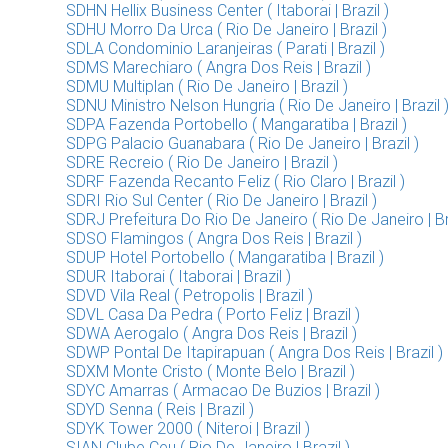
SDHN Hellix Business Center ( Itaborai | Brazil )
SDHU Morro Da Urca ( Rio De Janeiro | Brazil )
SDLA Condominio Laranjeiras ( Parati | Brazil )
SDMS Marechiaro ( Angra Dos Reis | Brazil )
SDMU Multiplan ( Rio De Janeiro | Brazil )
SDNU Ministro Nelson Hungria ( Rio De Janeiro | Brazil 
SDPA Fazenda Portobello ( Mangaratiba | Brazil )
SDPG Palacio Guanabara ( Rio De Janeiro | Brazil )
SDRE Recreio ( Rio De Janeiro | Brazil )
SDRF Fazenda Recanto Feliz ( Rio Claro | Brazil )
SDRI Rio Sul Center ( Rio De Janeiro | Brazil )
SDRJ Prefeitura Do Rio De Janeiro ( Rio De Janeiro | Bra
SDSO Flamingos ( Angra Dos Reis | Brazil )
SDUP Hotel Portobello ( Mangaratiba | Brazil )
SDUR Itaborai ( Itaborai | Brazil )
SDVD Vila Real ( Petropolis | Brazil )
SDVL Casa Da Pedra ( Porto Feliz | Brazil )
SDWA Aerogalo ( Angra Dos Reis | Brazil )
SDWP Pontal De Itapirapuan ( Angra Dos Reis | Brazil )
SDXM Monte Cristo ( Monte Belo | Brazil )
SDYC Amarras ( Armacao De Buzios | Brazil )
SDYD Senna ( Reis | Brazil )
SDYK Tower 2000 ( Niteroi | Brazil )
SIAN Clube Ceu ( Rio De Janeiro | Brazil )