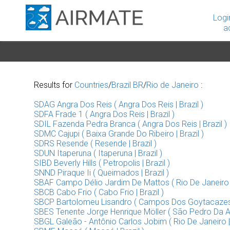
Logi
a
Results for
Countries
/
Brazil BR
/
Rio de Janeiro
:
SDAG Angra Dos Reis ( Angra Dos Reis | Brazil )
SDFA Frade 1 ( Angra Dos Reis | Brazil )
SDIL Fazenda Pedra Branca ( Angra Dos Reis | Brazil )
SDMC Cajupi ( Baixa Grande Do Ribeiro | Brazil )
SDRS Resende ( Resende | Brazil )
SDUN Itaperuna ( Itaperuna | Brazil )
SIBD Beverly Hills ( Petropolis | Brazil )
SNND Piraque Ii ( Queimados | Brazil )
SBAF Campo Délio Jardim De Mattos ( Rio De Janeiro | 
SBCB Cabo Frio ( Cabo Frio | Brazil )
SBCP Bartolomeu Lisandro ( Campos Dos Goytacazes |
SBES Tenente Jorge Henrique Möller ( São Pedro Da Ald
SBGL Galeão - Antônio Carlos Jobim ( Rio De Janeiro | 