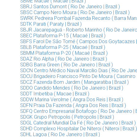
SBME Macaé ( Macaé | Brazil )
SBRJ Santos Dumont ( Rio De Janeiro | Brazil )
SBSC Campo Nero Moura ( Rio De Janeiro | Brazil )
SWRK Pedreira Pombal Fazenda Recanto ( Barra Mansa 
SDTK Parati ( Paraty | Brazil )
SBJR Jacarepaguá - Roberto Marinho ( Rio De Janeiro |
SBEC Plataforma P-15 ( Macaé | Brazil )
SBFS Farol De São Tomé ( Campos Dos Goytacazes | B
SBLB Plataforma P-25 ( Macaé | Brazil )
SBMM Plataforma P-20 ( Macaé | Brazil )
SDAZ Rio Alpha ( Rio De Janeiro | Brazil )
SDBG Barra Green ( Rio De Janeiro | Brazil )
SDCN Centro Médico Naval Marcílio Dias ( Rio De Janeir
SDCU Brigadeiro Francisco Pinto De Moura ( Casimiro D
SDCZ Fazenda Bom Jardim ( Mangaratiba | Brazil )
SDDO Candido Mendes ( Rio De Janeiro | Brazil )
SDDT Imbetiba ( Macae | Brazil )
SDDW Marina Verolme ( Angra Dos Reis | Brazil )
SDFN Praia Da Fazenda ( Angra Dos Reis | Brazil )
SDFQ Centro Empresarial Botafogo ( Rio De Janeiro | Br
SDGK Grupo Petropolis ( Petropolis | Brazil )
SDGL Catedral Mundial Da Fé ( Rio De Janeiro | Brazil )
SDHD Complexo Hospitalar De Niteroi ( Niteroi | Brazil )
SDHL Lagoa ( Rio De Janeiro | Brazil )