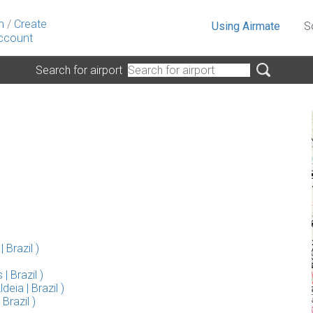
n
/
Create
Using Airmate
S
ccount
Search for airport
Brazil )
 Brazil )
eia | Brazil )
Brazil )