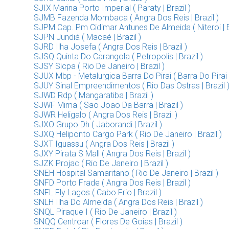
SJIX Marina Porto Imperial ( Paraty | Brazil )
SJMB Fazenda Mombaca ( Angra Dos Reis | Brazil )
SJPM Cap. Pm Cidimar Antunes De Almeida ( Niteroi | Br
SJPN Jundiá ( Macaé | Brazil )
SJRD Ilha Josefa ( Angra Dos Reis | Brazil )
SJSQ Quinta Do Carangola ( Petropolis | Brazil )
SJSY Sicpa ( Rio De Janeiro | Brazil )
SJUX Mbp - Metalurgica Barra Do Pirai ( Barra Do Pirai |
SJUY Sinal Empreendimentos ( Rio Das Ostras | Brazil 
SJWD Rdp ( Mangaratiba | Brazil )
SJWF Mima ( Sao Joao Da Barra | Brazil )
SJWR Heligalo ( Angra Dos Reis | Brazil )
SJXO Grupo Dh ( Jaborandi | Brazil )
SJXQ Heliponto Cargo Park ( Rio De Janeiro | Brazil )
SJXT Iguassu ( Angra Dos Reis | Brazil )
SJXY Pirata S Mall ( Angra Dos Reis | Brazil )
SJZK Projac ( Rio De Janeiro | Brazil )
SNEH Hospital Samaritano ( Rio De Janeiro | Brazil )
SNFD Porto Frade ( Angra Dos Reis | Brazil )
SNFL Fly Lagos ( Cabo Frio | Brazil )
SNLH Ilha Do Almeida ( Angra Dos Reis | Brazil )
SNQL Piraque I ( Rio De Janeiro | Brazil )
SNQQ Centroar ( Flores De Goias | Brazil )