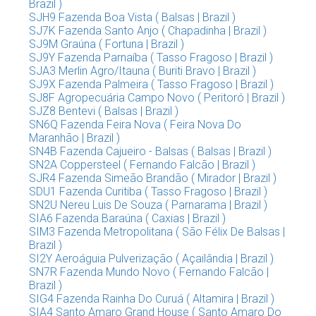
Brazil )
SJH9 Fazenda Boa Vista ( Balsas | Brazil )
SJ7K Fazenda Santo Anjo ( Chapadinha | Brazil )
SJ9M Graúna ( Fortuna | Brazil )
SJ9Y Fazenda Parnaíba ( Tasso Fragoso | Brazil )
SJA3 Merlin Agro/Itauna ( Buriti Bravo | Brazil )
SJ9X Fazenda Palmeira ( Tasso Fragoso | Brazil )
SJ8F Agropecuária Campo Novo ( Peritoró | Brazil )
SJZ8 Bentevi ( Balsas | Brazil )
SN6Q Fazenda Feira Nova ( Feira Nova Do
Maranhão | Brazil )
SN4B Fazenda Cajueiro - Balsas ( Balsas | Brazil )
SN2A Coppersteel ( Fernando Falcão | Brazil )
SJR4 Fazenda Simeão Brandão ( Mirador | Brazil )
SDU1 Fazenda Curitiba ( Tasso Fragoso | Brazil )
SN2U Nereu Luis De Souza ( Parnarama | Brazil )
SIA6 Fazenda Baraúna ( Caxias | Brazil )
SIM3 Fazenda Metropolitana ( São Félix De Balsas |
Brazil )
SI2Y Aeroáguia Pulverização ( Açailândia | Brazil )
SN7R Fazenda Mundo Novo ( Fernando Falcão |
Brazil )
SIG4 Fazenda Rainha Do Curuá ( Altamira | Brazil )
SIA4 Santo Amaro Grand House ( Santo Amaro Do