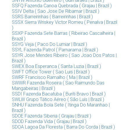
SNYW Antonio Guerreiro ( Guimaraes | Brazil )
SSFQ Fazenda Canoa Quebrada ( Grajau | Brazil )
SSIV Delta ( Sao Jose De Ribamar | Brazil )
SSRS Barreirinhas ( Barreirinhas | Brazil )
SSSX Sierra Wriskey Victor Romeu ( Penalva | Brazil
)
SSXP Fazenda Sete Barras ( Ribeirao Cascalheira |
Brazil )
SSYG Veja ( Paco Do Lumiar | Brazil )
SSYL Fazenda Patrol ( Parnarama | Brazil )
SSYR Jose Mendes Ribeiro ( Sao Joao Dos Patos |
Brazil )
SWEX Boa Esperanca ( Santa Luzia | Brazil )
SWFT Office Tower ( Sao Luis | Brazil )
SWRF Francisco Ramalho ( Ma | Brazil )
SWWR Fazenda Roseira ( Sao Raimundo Das
Mangabeiras | Brazil )
SSDI Fazenda Bacatuba ( Buriti Bravo | Brazil )
SWLW Grupo Tático Aéreo ( São Luís | Brazil )
SNHU Fazenda Bola Sete ( Itinga Do Maranhao |
Brazil )
SDOE Fazenda Siberia ( Grajau | Brazil )
SDOD Fazenda Vida ( Grajau | Brazil )
SDOA Lagoa Da Floresta ( Barra Do Corda | Brazil )