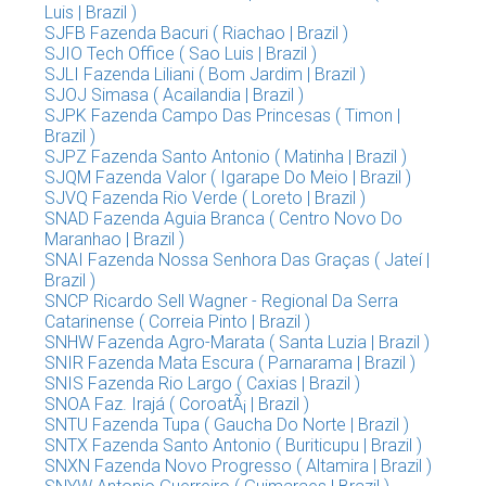
Luis | Brazil )
SJFB Fazenda Bacuri ( Riachao | Brazil )
SJIO Tech Office ( Sao Luis | Brazil )
SJLI Fazenda Liliani ( Bom Jardim | Brazil )
SJOJ Simasa ( Acailandia | Brazil )
SJPK Fazenda Campo Das Princesas ( Timon |
Brazil )
SJPZ Fazenda Santo Antonio ( Matinha | Brazil )
SJQM Fazenda Valor ( Igarape Do Meio | Brazil )
SJVQ Fazenda Rio Verde ( Loreto | Brazil )
SNAD Fazenda Aguia Branca ( Centro Novo Do
Maranhao | Brazil )
SNAI Fazenda Nossa Senhora Das Graças ( Jateí |
Brazil )
SNCP Ricardo Sell Wagner - Regional Da Serra
Catarinense ( Correia Pinto | Brazil )
SNHW Fazenda Agro-Marata ( Santa Luzia | Brazil )
SNIR Fazenda Mata Escura ( Parnarama | Brazil )
SNIS Fazenda Rio Largo ( Caxias | Brazil )
SNOA Faz. Irajá ( CoroatÃ¡ | Brazil )
SNTU Fazenda Tupa ( Gaucha Do Norte | Brazil )
SNTX Fazenda Santo Antonio ( Buriticupu | Brazil )
SNXN Fazenda Novo Progresso ( Altamira | Brazil )