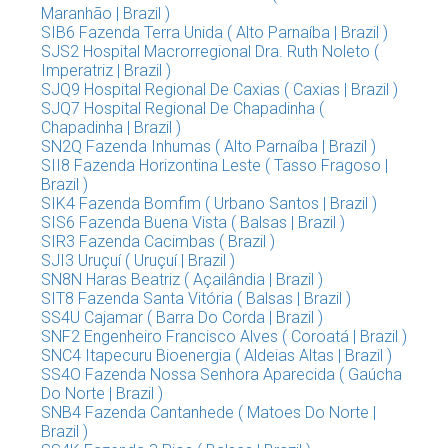
Maranhão | Brazil )
SIB6 Fazenda Terra Unida ( Alto Parnaíba | Brazil )
SJS2 Hospital Macrorregional Dra. Ruth Noleto (
Imperatriz | Brazil )
SJQ9 Hospital Regional De Caxias ( Caxias | Brazil )
SJQ7 Hospital Regional De Chapadinha (
Chapadinha | Brazil )
SN2Q Fazenda Inhumas ( Alto Parnaíba | Brazil )
SII8 Fazenda Horizontina Leste ( Tasso Fragoso |
Brazil )
SIK4 Fazenda Bomfim ( Urbano Santos | Brazil )
SIS6 Fazenda Buena Vista ( Balsas | Brazil )
SIR3 Fazenda Cacimbas ( Brazil )
SJI3 Uruçuí ( Uruçuí | Brazil )
SN8N Haras Beatriz ( Açailândia | Brazil )
SIT8 Fazenda Santa Vitória ( Balsas | Brazil )
SS4U Cajamar ( Barra Do Corda | Brazil )
SNF2 Engenheiro Francisco Alves ( Coroatá | Brazil )
SNC4 Itapecuru Bioenergia ( Aldeias Altas | Brazil )
SS4O Fazenda Nossa Senhora Aparecida ( Gaúcha
Do Norte | Brazil )
SNB4 Fazenda Cantanhede ( Matoes Do Norte |
Brazil )