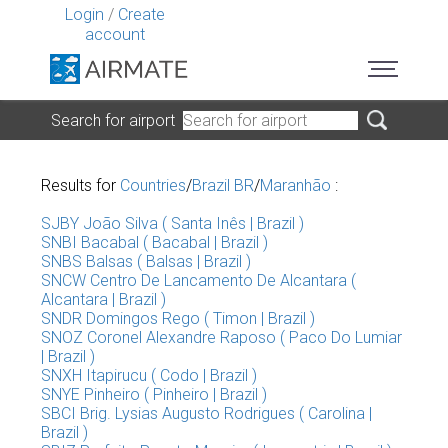
Login
/
Create
account
Search for airport
Results for
Countries
/
Brazil BR
/
Maranhão
:
SJBY João Silva ( Santa Inês | Brazil )
SNBI Bacabal ( Bacabal | Brazil )
SNBS Balsas ( Balsas | Brazil )
SNCW Centro De Lancamento De Alcantara (
Alcantara | Brazil )
SNDR Domingos Rego ( Timon | Brazil )
SNOZ Coronel Alexandre Raposo ( Paco Do Lumiar
| Brazil )
SNXH Itapirucu ( Codo | Brazil )
SNYE Pinheiro ( Pinheiro | Brazil )
SBCI Brig. Lysias Augusto Rodrigues ( Carolina |
Brazil )