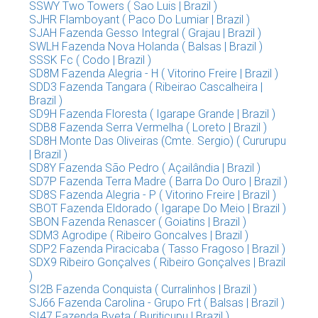
SSWY Two Towers ( Sao Luis | Brazil )
SJHR Flamboyant ( Paco Do Lumiar | Brazil )
SJAH Fazenda Gesso Integral ( Grajau | Brazil )
SWLH Fazenda Nova Holanda ( Balsas | Brazil )
SSSK Fc ( Codo | Brazil )
SD8M Fazenda Alegria - H ( Vitorino Freire | Brazil )
SDD3 Fazenda Tangara ( Ribeirao Cascalheira |
Brazil )
SD9H Fazenda Floresta ( Igarape Grande | Brazil )
SDB8 Fazenda Serra Vermelha ( Loreto | Brazil )
SD8H Monte Das Oliveiras (Cmte. Sergio) ( Cururupu
| Brazil )
SD8Y Fazenda São Pedro ( Açailândia | Brazil )
SD7P Fazenda Terra Madre ( Barra Do Ouro | Brazil )
SD8S Fazenda Alegria - P ( Vitorino Freire | Brazil )
SBOT Fazenda Eldorado ( Igarape Do Meio | Brazil )
SBON Fazenda Renascer ( Goiatins | Brazil )
SDM3 Agrodipe ( Ribeiro Goncalves | Brazil )
SDP2 Fazenda Piracicaba ( Tasso Fragoso | Brazil )
SDX9 Ribeiro Gonçalves ( Ribeiro Gonçalves | Brazil
)
SI2B Fazenda Conquista ( Curralinhos | Brazil )
SJ66 Fazenda Carolina - Grupo Frt ( Balsas | Brazil )
SI47 Fazenda Byeta ( Buriticupu | Brazil )