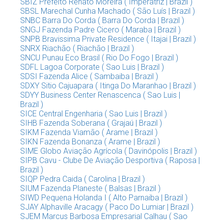
SBIZ Prefeito Renato Moreira ( Imperatriz | Brazil )
SBSL Marechal Cunha Machado ( São Luís | Brazil )
SNBC Barra Do Corda ( Barra Do Corda | Brazil )
SNGJ Fazenda Padre Cicero ( Maraba | Brazil )
SNPB Bravissima Private Residence ( Itajai | Brazil )
SNRX Riachão ( Riachão | Brazil )
SNCU Punau Eco Brasil ( Rio Do Fogo | Brazil )
SDFL Lagoa Corporate ( Sao Luis | Brazil )
SDSI Fazenda Alice ( Sambaiba | Brazil )
SDXY Sitio Cajuapara ( Itinga Do Maranhao | Brazil )
SDYY Business Center Renascenca ( Sao Luis |
Brazil )
SICE Central Engenharia ( Sao Luis | Brazil )
SIHB Fazenda Soberana ( Grajaú | Brazil )
SIKM Fazenda Viamão ( Arame | Brazil )
SIKN Fazenda Bonanza ( Arame | Brazil )
SIME Globo Aviação Agrícola ( Davinópolis | Brazil )
SIPB Cavu - Clube De Aviação Desportiva ( Raposa |
Brazil )
SIQP Pedra Caida ( Carolina | Brazil )
SIUM Fazenda Planeste ( Balsas | Brazil )
SIWD Pequena Holanda I ( Alto Parnaiba | Brazil )
SJAY Alphaville Aracagy ( Paco Do Lumiar | Brazil )
SJEM Marcus Barbosa Empresarial Calhau ( Sao