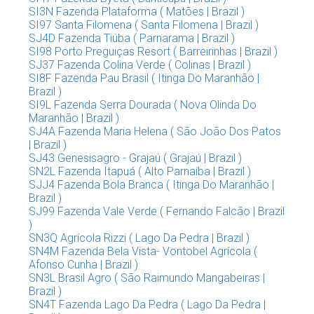
SI3N Fazenda Plataforma ( Matões | Brazil )
SI97 Santa Filomena ( Santa Filomena | Brazil )
SJ4D Fazenda Tiúba ( Parnarama | Brazil )
SI98 Porto Preguiças Resort ( Barreirinhas | Brazil )
SJ37 Fazenda Colina Verde ( Colinas | Brazil )
SI8F Fazenda Pau Brasil ( Itinga Do Maranhão |
Brazil )
SI9L Fazenda Serra Dourada ( Nova Olinda Do
Maranhão | Brazil )
SJ4A Fazenda Maria Helena ( São João Dos Patos
| Brazil )
SJ43 Genesisagro - Grajaú ( Grajaú | Brazil )
SN2L Fazenda Itapuá ( Alto Parnaíba | Brazil )
SJJ4 Fazenda Bola Branca ( Itinga Do Maranhão |
Brazil )
SJ99 Fazenda Vale Verde ( Fernando Falcão | Brazil
)
SN3Q Agrícola Rizzi ( Lago Da Pedra | Brazil )
SN4M Fazenda Bela Vista- Vontobel Agrícola (
Afonso Cunha | Brazil )
SN3L Brasil Agro ( São Raimundo Mangabeiras |
Brazil )
SN4T Fazenda Lago Da Pedra ( Lago Da Pedra |