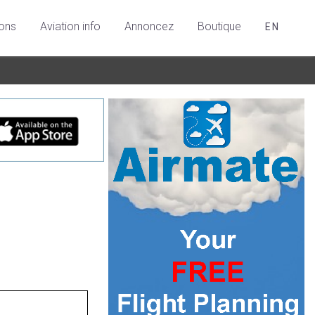
ions
Aviation info
Annoncez
Boutique
EN