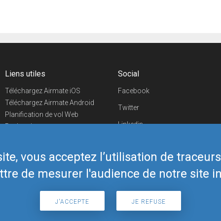
Liens utiles
Social
Téléchargez Airmate iOS
Facebook
Téléchargez Airmate Android
Twitter
Planification de vol Web
Linkedin
Recherche
aéroports/handleurs
YouTube
Evénements aéronautiques
te, vous acceptez l’utilisation de traceur
Telegram
Boutique Airmate
tre de mesurer l'audience de notre site in
J'ACCEPTE
JE REFUSE