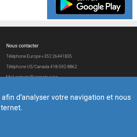
Nous contacter
Téléphone Europe
+352 26441835
Téléphone US/Canada
418-592-8862
Mail
airmate@airmate.aero
(c) Myriel Aviation SA
s afin d'analyser votre navigation et nous
ternet.
Back to top