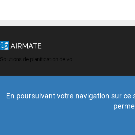
Solutions de planification de vol
En poursuivant votre navigation sur ce si
permet
© 2019 Airmate -
Conditions d'utilisation
-
Vie privée