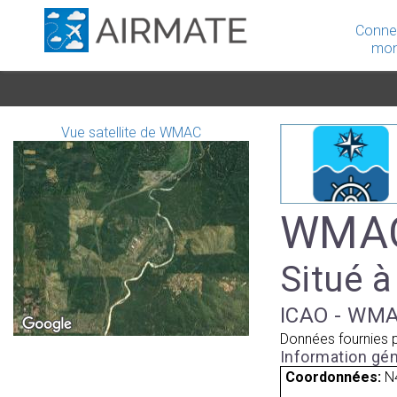
Conne
mon
Vue satellite de WMAC
WMAC
Situé à
ICAO - WMA
Données fournies 
Information gén
Coordonnées:
N