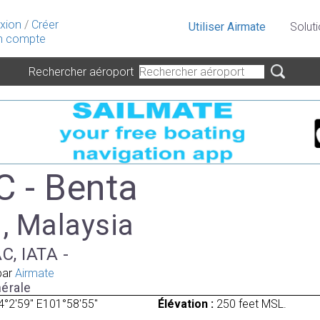
xion
/
Créer
Utiliser Airmate
Solut
 compte
Rechercher aéroport
 - Benta
 , Malaysia
C, IATA -
par
Airmate
érale
4°2'59" E101°58'55"
Élévation :
250 feet MSL.