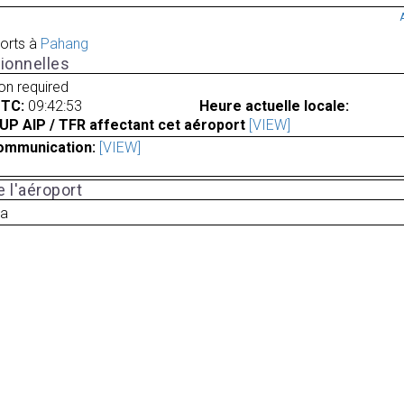
orts à
Pahang
ionnelles
ion required
UTC:
09:42:53
Heure actuelle locale:
UP AIP / TFR affectant cet aéroport
[VIEW]
ommunication:
[VIEW]
 l'aéroport
ia