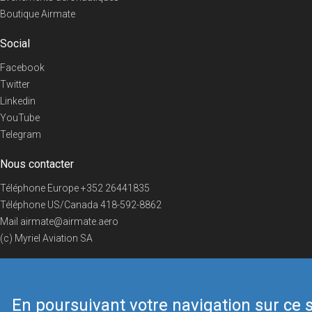
Boutique Airmate
Social
Facebook
Twitter
Linkedin
YouTube
Telegram
Nous contacter
Téléphone Europe
+352 26441835
Téléphone US/Canada
418-592-8862
Mail
airmate@airmate.aero
(c) Myriel Aviation SA
En poursuivant votre navigation sur ce s
© 2019 Airmate -
Conditions d'utilisation
-
Vie privée
Back to top