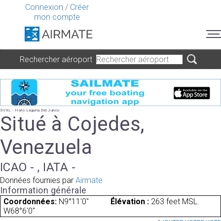
Connexion
/
Créer
mon compte
Rechercher aéroport
SVXL - Hato Laguna Del Junco
Situé à Cojedes,
Venezuela
ICAO - , IATA -
Données fournies par
Airmate
Information générale
Coordonnées:
N9°11'0"
Élévation :
263 feet MSL.
W68°6'0"