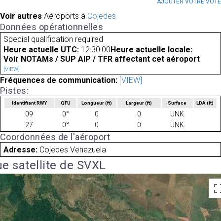
AJOUTER VOTRE VOT
Voir autres
Aéroports à
Cojedes
Données opérationnelles
Special qualification required
Heure actuelle UTC:
12:30:00
Heure actuelle locale:
Voir NOTAMs / SUP AIP / TFR affectant cet aéroport
[VIEW]
Fréquences de communication:
[VIEW]
Pistes:
Identifiant RWY
QFU
Longueur
(ft)
Largeur
(ft)
Surface
LDA
(ft)
09
0°
0
0
UNK
27
0°
0
0
UNK
Coordonnées de l'aéroport
Adresse:
Cojedes Venezuela
e satellite de SVXL