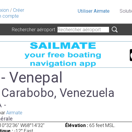
xion
/
Créer
Utiliser Airmate
Solut
 compte
Rechercher aéroport
- Venepal
à Carabobo, Venezuela
A -
par
Airmate
érale
10°32'36" W68°14'32"
Élévation :
65 feet MSL.
ique :
-12° East