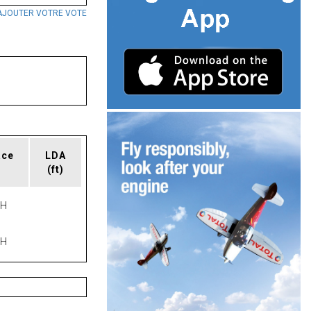
AJOUTER VOTRE VOTE
ace
LDA
(ft)
PH
PH