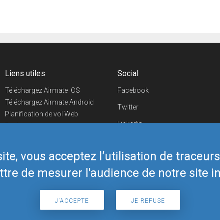
Liens utiles
Social
Téléchargez Airmate iOS
Facebook
Téléchargez Airmate Android
Twitter
Planification de vol Web
Linkedin
Recherche
aéroports/handleurs
YouTube
Evénements aéronautiques
te, vous acceptez l’utilisation de traceur
Telegram
Boutique Airmate
tre de mesurer l'audience de notre site in
J'ACCEPTE
JE REFUSE