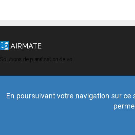
Solutions de planification de vol
En poursuivant votre navigation sur ce si
permet
© 2019 Airmate -
Conditions d'utilisation
-
Vie privée