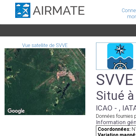
Conne
mon
Vue satellite de SVVE
SVVE 
Situé 
ICAO - , IAT
Données fournies 
Information gén
Coordonnées:
N
Variation magnét