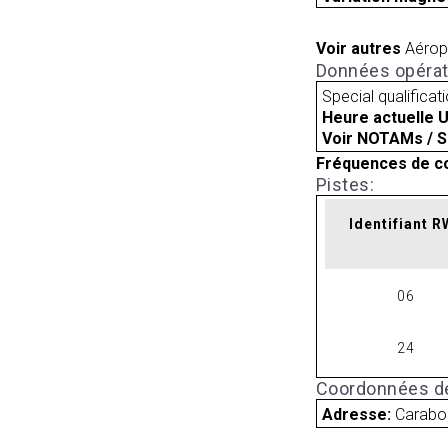
Voir autres
Aérop
Données opérat
Special qualificat
Heure actuelle 
Voir NOTAMs / S
Fréquences de c
Pistes:
Identifiant 
06
24
Coordonnées de
Adresse:
Carabo