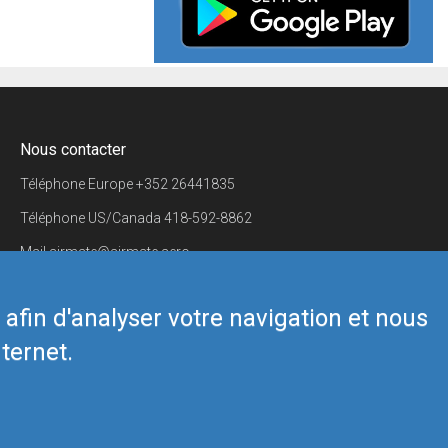
Nous contacter
Téléphone Europe
+352 26441835
Téléphone US/Canada
418-592-8862
Mail
airmate@airmate.aero
(c) Myriel Aviation SA
s afin d'analyser votre navigation et nous
ternet.
Back to top