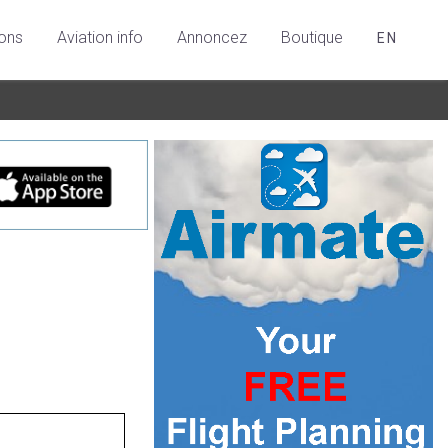
ions
Aviation info
Annoncez
Boutique
EN