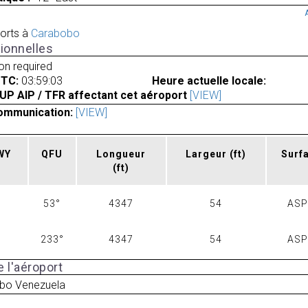
orts à
Carabobo
ionnelles
ion required
UTC:
03:59:03
Heure actuelle locale:
UP AIP / TFR affectant cet aéroport
[VIEW]
ommunication:
[VIEW]
RWY
QFU
Longueur
Largeur
(ft)
Surf
(ft)
53°
4347
54
AS
233°
4347
54
AS
 l'aéroport
bo Venezuela