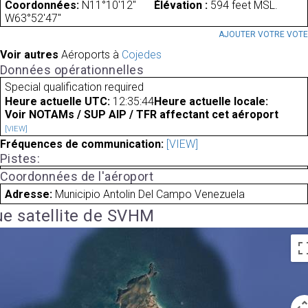
Coordonnées:
N11°10'12"
Élévation :
594 feet MSL.
W63°52'47"
AJOUTER VOTRE VOT
Voir autres
Aéroports à
Cojedes
Données opérationnelles
Special qualification required
Heure actuelle UTC:
12:35:44
Heure actuelle locale:
Voir NOTAMs / SUP AIP / TFR affectant cet aéroport
[VIEW]
Fréquences de communication:
[VIEW]
Pistes:
Coordonnées de l'aéroport
Adresse:
Municipio Antolin Del Campo Venezuela
e satellite de SVHM