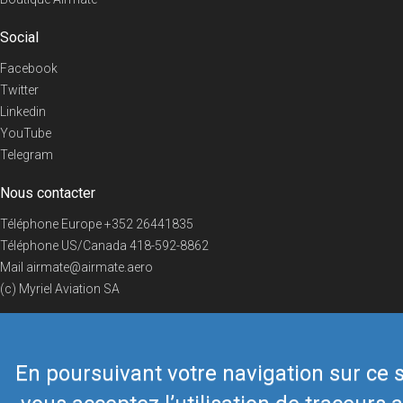
Social
Facebook
Twitter
Linkedin
YouTube
Telegram
Nous contacter
Téléphone Europe
+352 26441835
Téléphone US/Canada
418-592-8862
Mail
airmate@airmate.aero
(c) Myriel Aviation SA
En poursuivant votre navigation sur ce s
© 2019 Airmate -
Conditions d'utilisation
-
Vie privée
Back to top