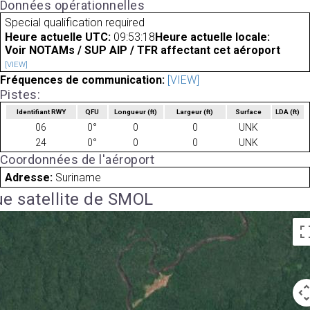
Données opérationnelles
Special qualification required
Heure actuelle UTC:
09:53:18
Heure actuelle locale:
Voir NOTAMs / SUP AIP / TFR affectant cet aéroport
[VIEW]
Fréquences de communication:
[VIEW]
Pistes:
Identifiant RWY
QFU
Longueur
(ft)
Largeur
(ft)
Surface
LDA
(ft)
06
0°
0
0
UNK
24
0°
0
0
UNK
Coordonnées de l'aéroport
Adresse:
Suriname
e satellite de SMOL