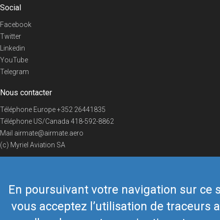
Social
Facebook
Twitter
Linkedin
YouTube
Telegram
Nous contacter
Téléphone Europe
+352 26441835
Téléphone US/Canada
418-592-8862
Mail
airmate@airmate.aero
(c) Myriel Aviation SA
En poursuivant votre navigation sur ce s
© 2019 Airmate -
Conditions d'utilisation
-
Vie privée
Back to top
vous acceptez l’utilisation de traceurs a