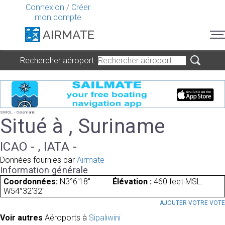
Connexion
/
Créer
mon compte
Rechercher aéroport
SMOL - Oelemarie
Situé à , Suriname
ICAO - , IATA -
Données fournies par
Airmate
Information générale
Coordonnées:
N3°6'18"
Élévation :
460 feet MSL.
W54°32'32"
AJOUTER VOTRE VOT
Voir autres
Aéroports à
Sipaliwini