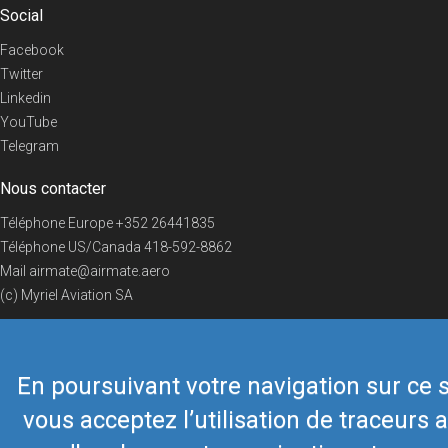
Social
Facebook
Twitter
Linkedin
YouTube
Telegram
Nous contacter
Téléphone Europe
+352 26441835
Téléphone US/Canada
418-592-8862
Mail
airmate@airmate.aero
(c) Myriel Aviation SA
En poursuivant votre navigation sur ce s
© 2019 Airmate -
Conditions d'utilisation
-
Vie privée
Back to top
vous acceptez l’utilisation de traceurs a