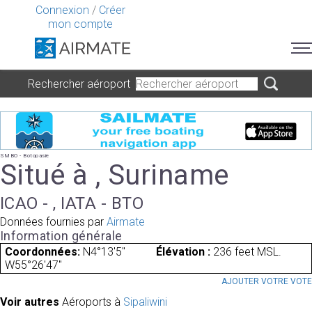
Connexion
/
Créer
mon compte
Rechercher aéroport
SMBO - Botopasie
Situé à , Suriname
ICAO - , IATA - BTO
Données fournies par
Airmate
Information générale
Coordonnées:
N4°13'5"
Élévation :
236 feet MSL.
W55°26'47"
AJOUTER VOTRE VOT
Voir autres
Aéroports à
Sipaliwini