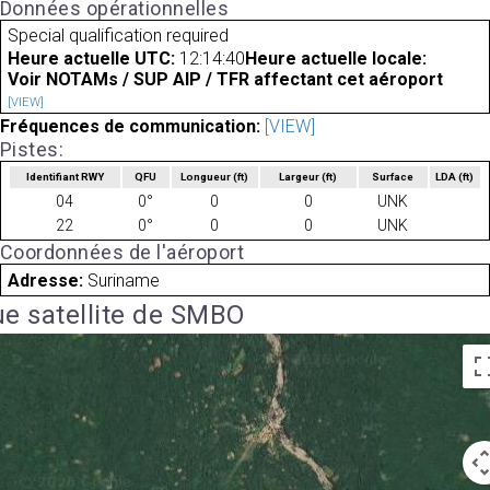
Données opérationnelles
Special qualification required
Heure actuelle UTC:
12:14:40
Heure actuelle locale:
Voir NOTAMs / SUP AIP / TFR affectant cet aéroport
[VIEW]
Fréquences de communication:
[VIEW]
Pistes:
Identifiant RWY
QFU
Longueur
(ft)
Largeur
(ft)
Surface
LDA
(ft)
04
0°
0
0
UNK
22
0°
0
0
UNK
Coordonnées de l'aéroport
Adresse:
Suriname
e satellite de SMBO