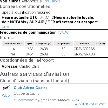
Voir autres
Aéroports à
Los Lagos
Données opérationnelles
Special qualification required
Heure actuelle UTC:
04:37:42
Heure actuelle locale:
Voir NOTAMs / SUP AIP / TFR affectant cet aéroport
[VIEW]
Fréquences de communication:
[VIEW]
Pistes:
Identifiant RWY
QFU
Longueur
(ft)
Largeur
(ft)
Surface
LDA
(ft)
16
168°
2638
60
GRAV/GRASS
34
348°
2638
60
GRAV/GRASS
Coordonnées de l'aéroport
Adresse:
Castro Chile
Autres services d'aviation
Clubs d'aviation (sans but lucratif)
Club Aéreo Castro
Club Aéreo Castro
WEB
clubaereocastro@gmail.com
+56652632264
AJOUTER VOTRE VOTE