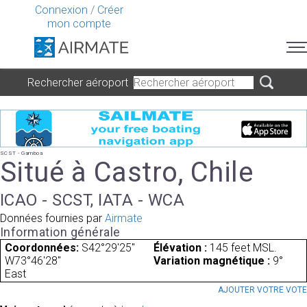
Connexion
/
Créer
mon compte
Rechercher aéroport
SCST - Gamboa
Situé à Castro, Chile
ICAO - SCST, IATA - WCA
Données fournies par
Airmate
Information générale
Coordonnées:
S42°29'25"
Élévation :
145 feet MSL.
W73°46'28"
Variation magnétique :
9°
East
AJOUTER VOTRE VOT