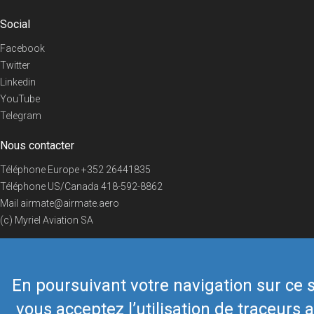
Social
Facebook
Twitter
Linkedin
YouTube
Telegram
Nous contacter
Téléphone Europe
+352 26441835
Téléphone US/Canada
418-592-8862
Mail
airmate@airmate.aero
(c) Myriel Aviation SA
En poursuivant votre navigation sur ce s
© 2019 Airmate -
Conditions d'utilisation
-
Vie privée
Back to top
vous acceptez l’utilisation de traceurs a