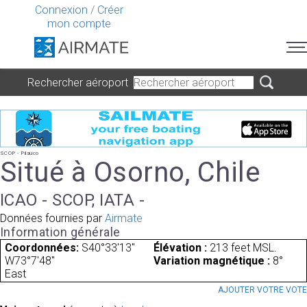
Connexion
/
Créer
mon compte
Rechercher aéroport
SCOP - Pilauco
Situé à Osorno, Chile
ICAO - SCOP, IATA -
Données fournies par
Airmate
Information générale
Coordonnées:
S40°33'13"
Élévation :
213 feet MSL.
W73°7'48"
Variation magnétique :
8°
East
AJOUTER VOTRE VOT