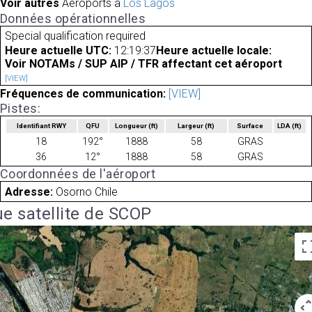
Voir autres
Aéroports à
Los Lagos
Données opérationnelles
Special qualification required
Heure actuelle UTC:
12:19:37
Heure actuelle locale:
Voir NOTAMs / SUP AIP / TFR affectant cet aéroport
[VIEW]
Fréquences de communication:
[VIEW]
Pistes:
Identifiant RWY
QFU
Longueur
(ft)
Largeur
(ft)
Surface
LDA
(ft)
18
192°
1888
58
GRAS
36
12°
1888
58
GRAS
Coordonnées de l'aéroport
Adresse:
Osorno Chile
e satellite de SCOP