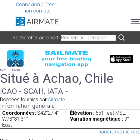
Connexion
/
Créer
mon compte
Rechercher aéroport
SCAH - Tolquien
Situé à Achao, Chile
ICAO - SCAH, IATA -
Données fournies par
Airmate
Information générale
Coordonnées:
S42°27'4"
Élévation :
551 feet MSL.
W73°31'31"
Variation magnétique :
9°
East
AJOUTER VOTRE VOT