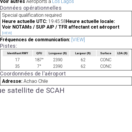
Voir autres
Aéroports à
Los Lagos
Données opérationnelles
Special qualification required
Heure actuelle UTC:
19:45:58
Heure actuelle locale:
Voir NOTAMs / SUP AIP / TFR affectant cet aéroport
[VIEW]
Fréquences de communication:
[VIEW]
Pistes:
Identifiant RWY
QFU
Longueur
(ft)
Largeur
(ft)
Surface
LDA
(ft)
17
187°
2390
62
CONC
35
7°
2390
62
CONC
Coordonnées de l'aéroport
Adresse:
Achao Chile
e satellite de SCAH