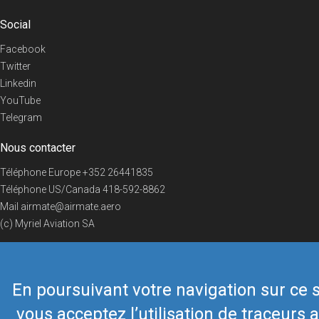
Social
Facebook
Twitter
Linkedin
YouTube
Telegram
Nous contacter
Téléphone Europe
+352 26441835
Téléphone US/Canada
418-592-8862
Mail
airmate@airmate.aero
(c) Myriel Aviation SA
En poursuivant votre navigation sur ce s
© 2019 Airmate -
Conditions d'utilisation
-
Vie privée
Back to top
vous acceptez l’utilisation de traceurs a