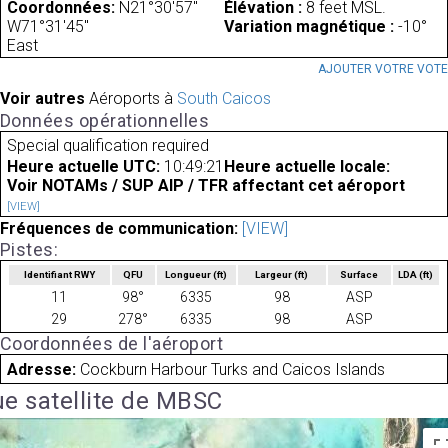
Coordonnées:
N21°30'57"
Élévation :
8 feet MSL.
W71°31'45"
Variation magnétique :
-10°
East
AJOUTER VOTRE VOT
Voir autres
Aéroports à
South Caicos
Données opérationnelles
Special qualification required
Heure actuelle UTC:
10:49:21
Heure actuelle locale:
Voir NOTAMs / SUP AIP / TFR affectant cet aéroport
[VIEW]
Fréquences de communication:
[VIEW]
Pistes:
Identifiant RWY
QFU
Longueur
(ft)
Largeur
(ft)
Surface
LDA
(ft)
11
98°
6335
98
ASP
29
278°
6335
98
ASP
Coordonnées de l'aéroport
Adresse:
Cockburn Harbour Turks and Caicos Islands
e satellite de MBSC