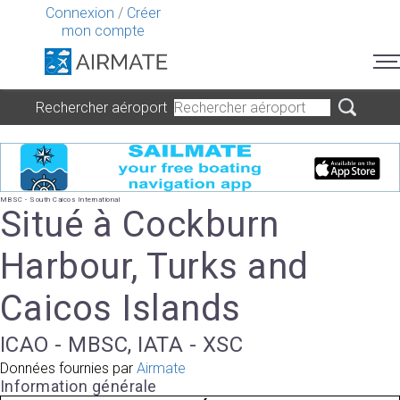
Connexion
/
Créer
mon compte
Rechercher aéroport
MBSC - South Caicos International
Situé à Cockburn
Harbour, Turks and
Caicos Islands
ICAO - MBSC, IATA - XSC
Données fournies par
Airmate
Information générale