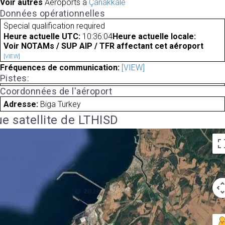
Voir autres
Aéroports à
Çanakkale
Données opérationnelles
Special qualification required
Heure actuelle UTC:
10:36:04
Heure actuelle locale:
Voir NOTAMs / SUP AIP / TFR affectant cet aéroport
[VIEW]
Fréquences de communication:
[VIEW]
Pistes:
Coordonnées de l'aéroport
Adresse:
Biga Turkey
e satellite de LTHISD