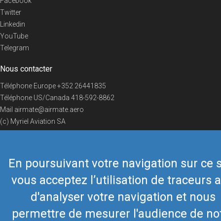
Facebook
Twitter
Linkedin
YouTube
Telegram
Nous contacter
Téléphone Europe
+352 26441835
Téléphone US/Canada
418-592-8862
Mail
airmate@airmate.aero
(c) Myriel Aviation SA
En poursuivant votre navigation sur ce s
© 2019 Airmate -
Conditions d'utilisation
-
Vie privée
Back to top
vous acceptez l’utilisation de traceurs a
d'analyser votre navigation et nous
permettre de mesurer l'audience de no