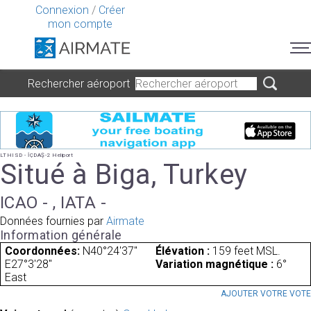
Connexion
/
Créer
mon compte
Rechercher aéroport
LTHISD - İÇDAŞ-2 Heliport
Situé à Biga, Turkey
ICAO - , IATA -
Données fournies par
Airmate
Information générale
Coordonnées:
N40°24'37"
Élévation :
159 feet MSL.
E27°3'28"
Variation magnétique :
6°
East
AJOUTER VOTRE VOT