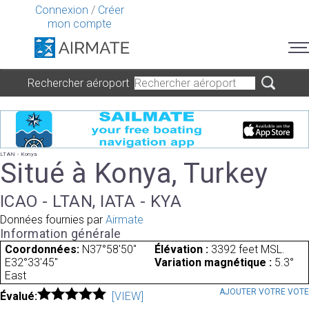
Connexion
/
Créer
mon compte
Rechercher aéroport
LTAN - Konya
Situé à Konya, Turkey
ICAO - LTAN, IATA - KYA
Données fournies par
Airmate
Information générale
Coordonnées:
N37°58'50"
Élévation :
3392 feet MSL.
E32°33'45"
Variation magnétique :
5.3°
East
AJOUTER VOTRE VOT
Évalué:
[VIEW]