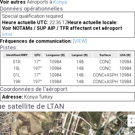
Voir autres
Aéroports à
Konya
Données opérationnelles
Special qualification required
Heure actuelle UTC:
22:36:12
Heure actuelle locale:
Voir NOTAMs / SUP AIP / TFR affectant cet aéroport
[VIEW]
Fréquences de communication:
[VIEW]
Pistes:
Identifiant RWY
QFU
Longueur
(ft)
Largeur
(ft)
Surface
LDA
(ft)
01R
17°
10984
148
CONC
10984
19L
197°
10984
148
CONC
10984
01L
17°
10984
148
CONC+ASPH
10984
19R
197°
10984
148
CONC+ASPH
10984
Coordonnées de l'aéroport
Adresse:
Konya Turkey
e satellite de LTAN