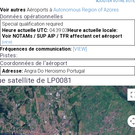
AJOUTER VOTRE VOT
Voir autres
Aéroports à
Autonomous Region of Azores
Données opérationnelles
Special qualification required
Heure actuelle UTC:
04:39:03
Heure actuelle locale:
Voir NOTAMs / SUP AIP / TFR affectant cet aéroport
[VIEW]
Fréquences de communication:
[VIEW]
Pistes:
Coordonnées de l'aéroport
Adresse:
Angra Do Heroismo Portugal
e satellite de LP0081