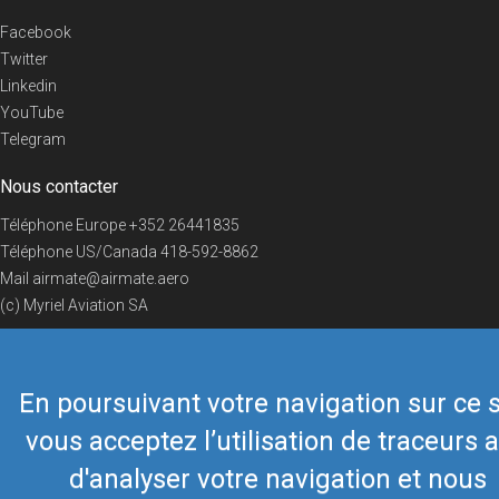
Facebook
Twitter
Linkedin
YouTube
Telegram
Nous contacter
Téléphone Europe
+352 26441835
Téléphone US/Canada
418-592-8862
Mail
airmate@airmate.aero
(c) Myriel Aviation SA
En poursuivant votre navigation sur ce s
© 2019 Airmate -
Conditions d'utilisation
-
Vie privée
Back to top
vous acceptez l’utilisation de traceurs a
d'analyser votre navigation et nous