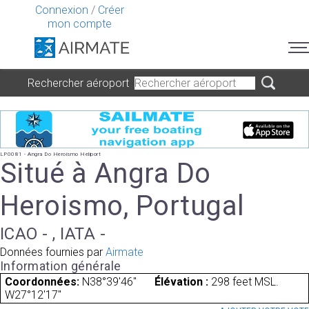
Connexion
/
Créer
mon compte
Rechercher aéroport
LP0081 - Angra Do Heroismo Heliport
Situé à Angra Do
Heroismo, Portugal
ICAO - , IATA -
Données fournies par
Airmate
Information générale
Coordonnées:
N38°39'46"
Élévation :
298 feet MSL.
W27°12'17"