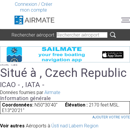
Connexion
/
Créer
mon compte
Rechercher aéroport
LKLUKL - Lukla
Situé à , Czech Republic
ICAO - , IATA -
Données fournies par
Airmate
Information générale
Coordonnées:
N50°30'40"
Élévation :
2170 feet MSL.
E13°20'21"
AJOUTER VOTRE VOT
Voir autres
Aéroports à
Ústí nad Labem Region