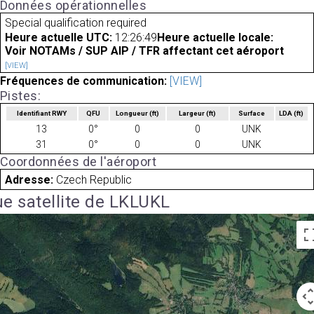
Données opérationnelles
Special qualification required
Heure actuelle UTC:
12:26:49
Heure actuelle locale:
Voir NOTAMs / SUP AIP / TFR affectant cet aéroport
[VIEW]
Fréquences de communication:
[VIEW]
Pistes:
Identifiant RWY
QFU
Longueur
(ft)
Largeur
(ft)
Surface
LDA
(ft)
13
0°
0
0
UNK
31
0°
0
0
UNK
Coordonnées de l'aéroport
Adresse:
Czech Republic
e satellite de LKLUKL