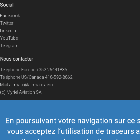
Social
Facebook
Twitter
Linkedin
YouTube
Telegram
Nous contacter
Téléphone Europe
+352 26441835
Téléphone US/Canada
418-592-8862
Mail
airmate@airmate.aero
(c) Myriel Aviation SA
En poursuivant votre navigation sur ce s
© 2019 Airmate -
Conditions d'utilisation
-
Vie privée
Back to top
vous acceptez l’utilisation de traceurs a