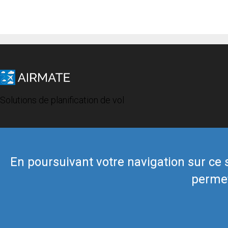
Solutions de planification de vol
En poursuivant votre navigation sur ce si
permet
© 2019 Airmate -
Conditions d'utilisation
-
Vie privée