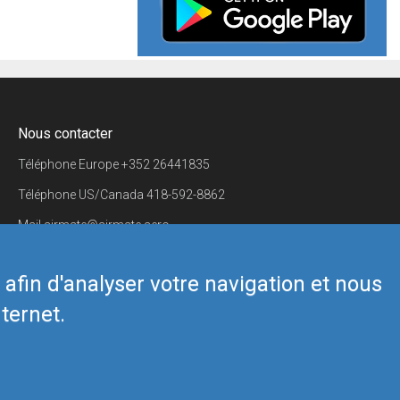
Nous contacter
Téléphone Europe
+352 26441835
Téléphone US/Canada
418-592-8862
Mail
airmate@airmate.aero
(c) Myriel Aviation SA
s afin d'analyser votre navigation et nous
ternet.
Back to top