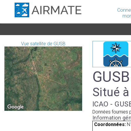
Conne
mon
Vue satellite de GUSB
GUSB 
Situé à
ICAO - GUSB
Données fournies 
Information gén
Coordonnées:
N