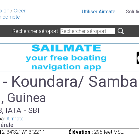
xion
/
Créer
Utiliser Airmate
Solut
 compte
Rechercher aéroport
- Koundara/ Sambai
 , Guinea
, IATA - SBI
par
Airmate
érale
12°34'32" W13°22'1"
Élévation :
295 feet MSL.