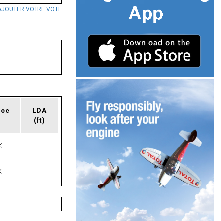
AJOUTER VOTRE VOTE
ace
LDA
(ft)
K
K