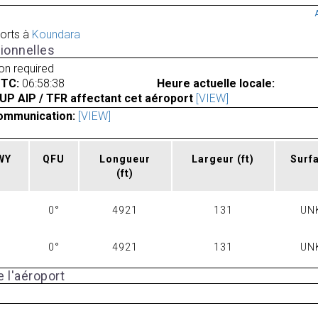
orts à
Koundara
ionnelles
ion required
UTC:
06:58:38
Heure actuelle locale:
UP AIP / TFR affectant cet aéroport
[VIEW]
ommunication:
[VIEW]
RWY
QFU
Longueur
Largeur
(ft)
Surf
(ft)
0°
4921
131
UN
0°
4921
131
UN
 l'aéroport