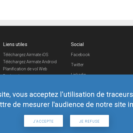
Liens utiles
Social
Téléchargez Airmate iOS
Facebook
Téléchargez Airmate Android
Twitter
Planification de vol Web
Linkedin
Recherche
aéroports/handleurs
YouTube
Evénements aéronautiques
te, vous acceptez l’utilisation de traceur
Telegram
Boutique Airmate
tre de mesurer l'audience de notre site in
J'ACCEPTE
JE REFUSE