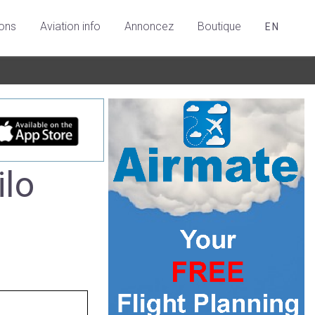
ions
Aviation info
Annoncez
Boutique
EN
lo