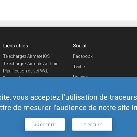
Liens utiles
Social
Téléchargez Airmate iOS
Facebook
Téléchargez Airmate Android
Twitter
Planification de vol Web
Linkedin
Recherche
aéroports/handleurs
YouTube
Evénements aéronautiques
te, vous acceptez l’utilisation de traceur
Telegram
Boutique Airmate
tre de mesurer l'audience de notre site in
J'ACCEPTE
JE REFUSE