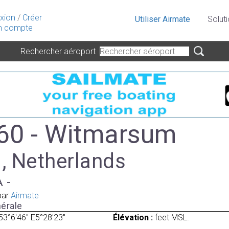
xion
/
Créer
Utiliser Airmate
Solut
 compte
Rechercher aéroport
60 - Witmarsum
 , Netherlands
A -
par
Airmate
érale
53°6'46" E5°28'23"
Élévation :
feet MSL.