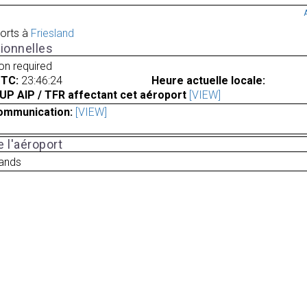
orts à
Friesland
ionnelles
ion required
UTC:
23:46:24
Heure actuelle locale:
UP AIP / TFR affectant cet aéroport
[VIEW]
ommunication:
[VIEW]
 l'aéroport
lands