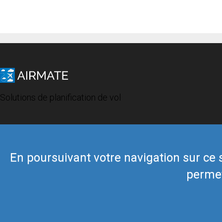
Solutions de planification de vol
En poursuivant votre navigation sur ce si
permet
© 2019 Airmate -
Conditions d'utilisation
-
Vie privée