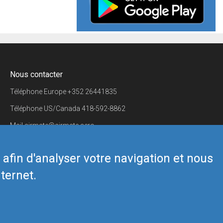
Nous contacter
Téléphone Europe
+352 26441835
Téléphone US/Canada
418-592-8862
Mail
airmate@airmate.aero
(c) Myriel Aviation SA
s afin d'analyser votre navigation et nous
ternet.
Back to top