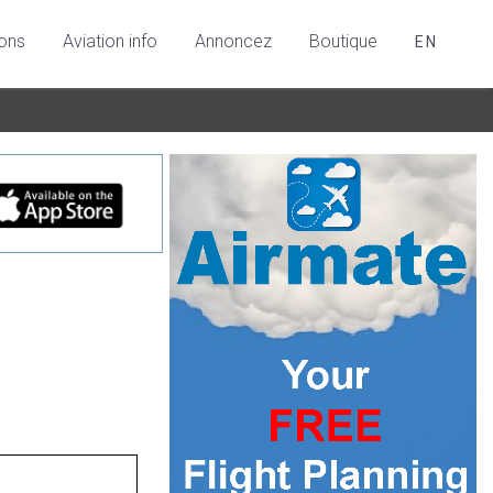
ions
Aviation info
Annoncez
Boutique
EN