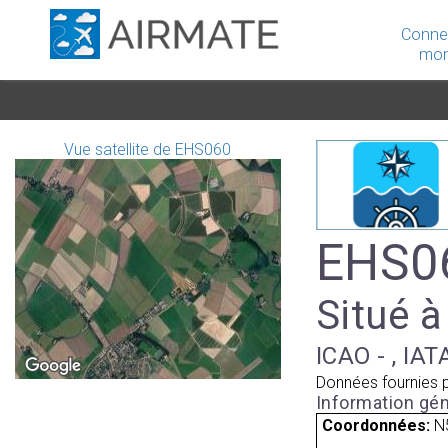
Conne
mon
Vue satellite de EHS060
EHS0
Situé à
ICAO - , IAT
Données fournies 
Information gén
Coordonnées:
N