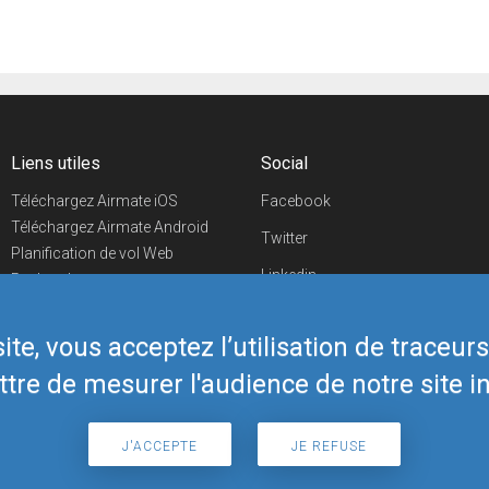
Liens utiles
Social
Téléchargez Airmate iOS
Facebook
Téléchargez Airmate Android
Twitter
Planification de vol Web
Linkedin
Recherche
aéroports/handleurs
YouTube
Evénements aéronautiques
te, vous acceptez l’utilisation de traceur
Telegram
Boutique Airmate
tre de mesurer l'audience de notre site in
J'ACCEPTE
JE REFUSE