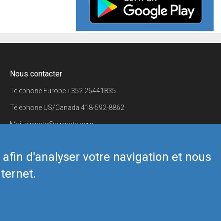
Nous contacter
Téléphone Europe
+352 26441835
Téléphone US/Canada
418-592-8862
Mail
airmate@airmate.aero
(c) Myriel Aviation SA
s afin d'analyser votre navigation et nous
ternet.
Back to top