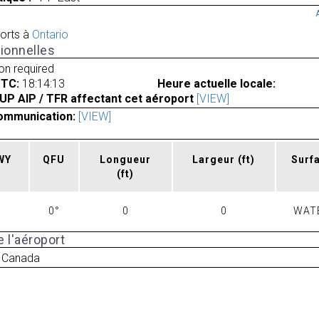
orts à
Ontario
ionnelles
ion required
UTC:
18:14:13
Heure actuelle locale:
UP AIP / TFR affectant cet aéroport
[VIEW]
ommunication:
[VIEW]
RWY
QFU
Longueur
Largeur
(ft)
Surf
(ft)
0°
0
0
WAT
 l'aéroport
 Canada