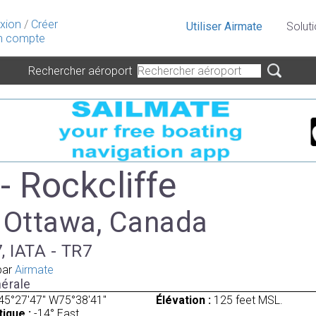
xion
/
Créer
Utiliser Airmate
Solut
 compte
Rechercher aéroport
- Rockcliffe
à Ottawa, Canada
, IATA - TR7
par
Airmate
érale
45°27'47" W75°38'41"
Élévation :
125 feet MSL.
ique :
-14° East