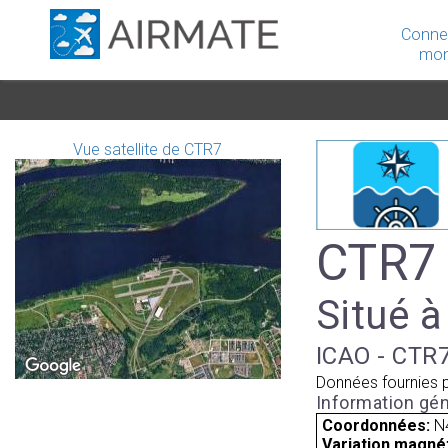
Conne
mon
Vue satellite de CTR7
CTR7 
Situé 
ICAO - CTR7
Données fournies 
Information gén
Coordonnées:
N
Variation magnét