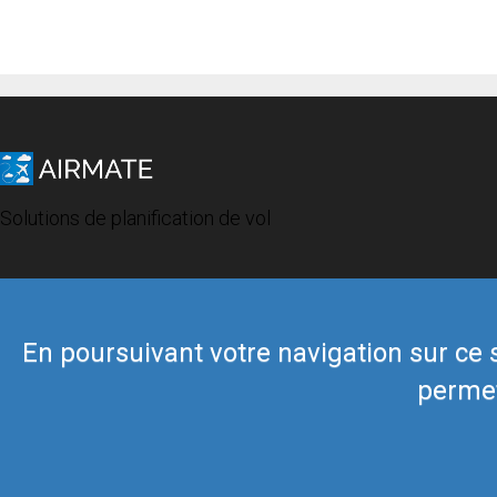
Solutions de planification de vol
En poursuivant votre navigation sur ce si
permet
© 2019 Airmate -
Conditions d'utilisation
-
Vie privée