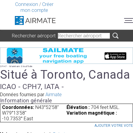
Connexion
/
Créer
mon compte
Rechercher aéroport
CPH7 - Markham Stouffville
Situé à Toronto, Canada
ICAO - CPH7, IATA -
Données fournies par
Airmate
Information générale
Coordonnées:
N43°52'58"
Élévation :
704 feet MSL.
W79°13'58"
Variation magnétique :
-10.7353° East
AJOUTER VOTRE VOT