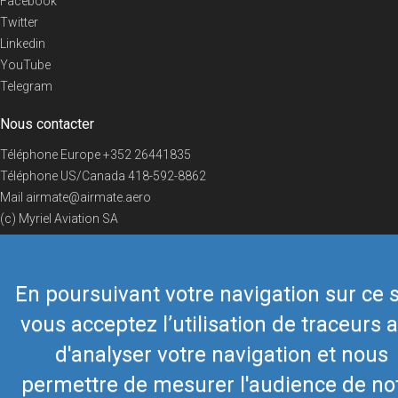
Facebook
Twitter
Linkedin
YouTube
Telegram
Nous contacter
Téléphone Europe
+352 26441835
Téléphone US/Canada
418-592-8862
Mail
airmate@airmate.aero
(c) Myriel Aviation SA
En poursuivant votre navigation sur ce s
© 2019 Airmate -
Conditions d'utilisation
-
Vie privée
Back to top
vous acceptez l’utilisation de traceurs a
d'analyser votre navigation et nous
permettre de mesurer l'audience de no