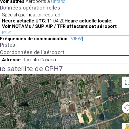
Voir autres
Aéroports à
Ontario
Données opérationnelles
Special qualification required
Heure actuelle UTC:
11:04:20
Heure actuelle locale:
Voir NOTAMs / SUP AIP / TFR affectant cet aéroport
[VIEW]
Fréquences de communication:
[VIEW]
Pistes:
Coordonnées de l'aéroport
Adresse:
Toronto Canada
e satellite de CPH7