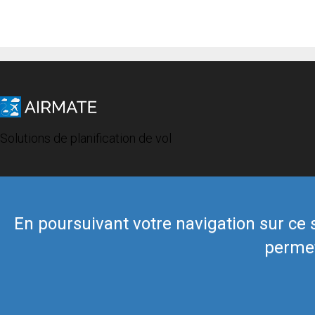
Solutions de planification de vol
En poursuivant votre navigation sur ce si
permet
© 2019 Airmate -
Conditions d'utilisation
-
Vie privée