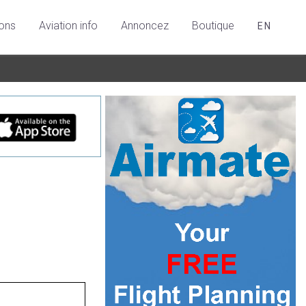
ions
Aviation info
Annoncez
Boutique
EN