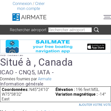
Connexion
/
Créer
mon compte
Rechercher aéroport
CNQ5 - Constance Lake
Situé à , Canada
ICAO - CNQ5, IATA -
Données fournies par
Airmate
Information générale
Coordonnées:
N45°24'10"
Élévation :
196 feet MSL.
W75°58'32"
Variation magnétique :
-14°
East
AJOUTER VOTRE VOT