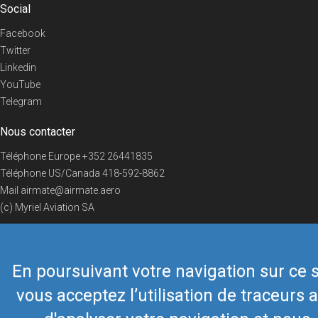
Social
Facebook
Twitter
Linkedin
YouTube
Telegram
Nous contacter
Téléphone Europe
+352 26441835
Téléphone US/Canada
418-592-8862
Mail
airmate@airmate.aero
(c) Myriel Aviation SA
En poursuivant votre navigation sur ce s
© 2019 Airmate -
Conditions d'utilisation
-
Vie privée
Back to top
vous acceptez l’utilisation de traceurs a