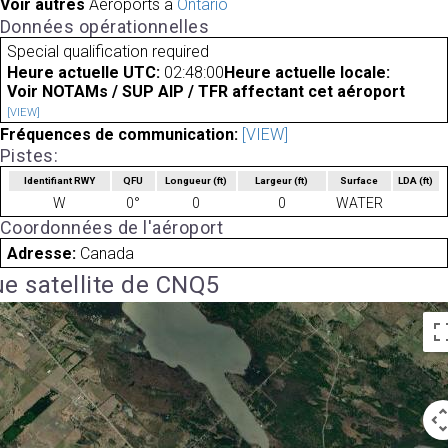
Voir autres
Aéroports à
Ontario
Données opérationnelles
Special qualification required
Heure actuelle UTC:
02:48:00
Heure actuelle locale:
Voir NOTAMs / SUP AIP / TFR affectant cet aéroport
[VIEW]
Fréquences de communication:
[VIEW]
Pistes:
Identifiant RWY
QFU
Longueur
(ft)
Largeur
(ft)
Surface
LDA
(ft)
W
0°
0
0
WATER
Coordonnées de l'aéroport
Adresse:
Canada
e satellite de CNQ5