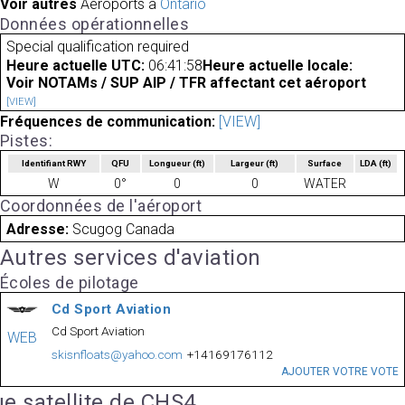
Voir autres
Aéroports à
Ontario
Données opérationnelles
Special qualification required
Heure actuelle UTC:
06:41:58
Heure actuelle locale:
Voir NOTAMs / SUP AIP / TFR affectant cet aéroport
[VIEW]
Fréquences de communication:
[VIEW]
Pistes:
Identifiant RWY
QFU
Longueur
(ft)
Largeur
(ft)
Surface
LDA
(ft)
W
0°
0
0
WATER
Coordonnées de l'aéroport
Adresse:
Scugog Canada
Autres services d'aviation
Écoles de pilotage
Cd Sport Aviation
Cd Sport Aviation
WEB
skisnfloats@yahoo.com
+14169176112
AJOUTER VOTRE VOTE
e satellite de CHS4