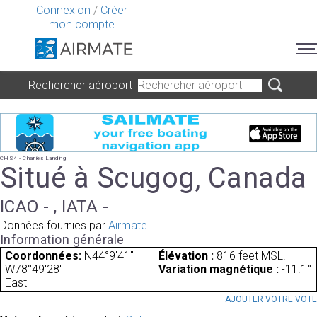
Connexion
/
Créer
mon compte
Rechercher aéroport
CHS4 - Charlies Landing
Situé à Scugog, Canada
ICAO - , IATA -
Données fournies par
Airmate
Information générale
Coordonnées:
N44°9'41"
Élévation :
816 feet MSL.
W78°49'28"
Variation magnétique :
-11.1°
East
AJOUTER VOTRE VOT