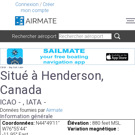
Connexion
/
Créer
mon compte
Rechercher aéroport
CBG6 - Big Gull Lake
Situé à Henderson,
Canada
ICAO - , IATA -
Données fournies par
Airmate
Information générale
Coordonnées:
N44°49'11"
Élévation :
880 feet MSL.
W76°55'44"
Variation magnétique :
-11.95° East