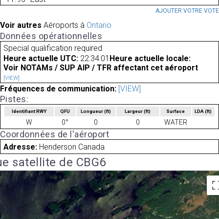
AJOUTER VOTRE VOT
Voir autres
Aéroports à
Ontario
Données opérationnelles
Special qualification required
Heure actuelle UTC:
22:34:01
Heure actuelle locale:
Voir NOTAMs / SUP AIP / TFR affectant cet aéroport
[VIEW]
Fréquences de communication:
[VIEW]
Pistes:
Identifiant RWY
QFU
Longueur
(ft)
Largeur
(ft)
Surface
LDA
(ft)
W
0°
0
0
WATER
Coordonnées de l'aéroport
Adresse:
Henderson Canada
e satellite de CBG6