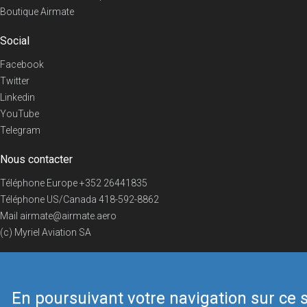
Boutique Airmate
Social
Facebook
Twitter
Linkedin
YouTube
Telegram
Nous contacter
Téléphone Europe
+352 26441835
Téléphone US/Canada
418-592-8862
Mail
airmate@airmate.aero
(c) Myriel Aviation SA
En poursuivant votre navigation sur ce s
© 2019 Airmate -
Conditions d'utilisation
-
Vie privée
Back to top