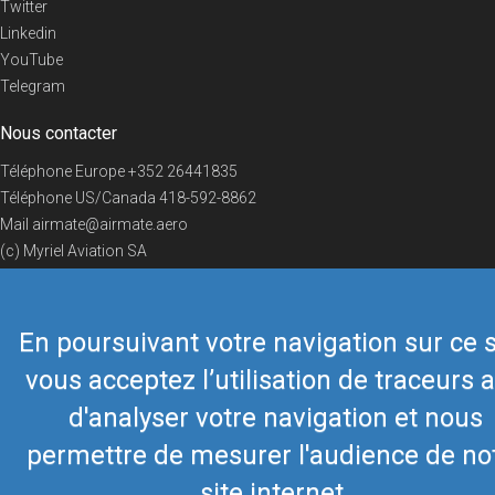
Twitter
Linkedin
YouTube
Telegram
Nous contacter
Téléphone Europe
+352 26441835
Téléphone US/Canada
418-592-8862
Mail
airmate@airmate.aero
(c) Myriel Aviation SA
En poursuivant votre navigation sur ce s
© 2019 Airmate -
Conditions d'utilisation
-
Vie privée
Back to top
vous acceptez l’utilisation de traceurs a
d'analyser votre navigation et nous
permettre de mesurer l'audience de no
site internet.