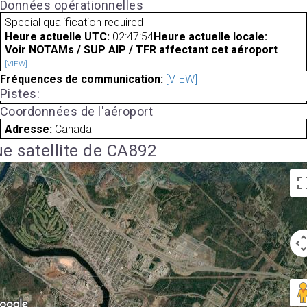
Données opérationnelles
Special qualification required
Heure actuelle UTC:
02:47:54
Heure actuelle locale:
Voir NOTAMs / SUP AIP / TFR affectant cet aéroport
[VIEW]
Fréquences de communication:
[VIEW]
Pistes:
Coordonnées de l'aéroport
Adresse:
Canada
e satellite de CA892