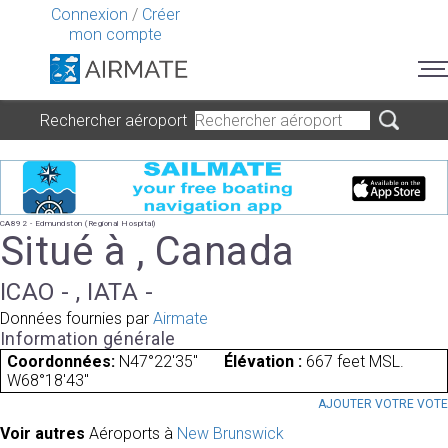
Connexion
/
Créer
mon compte
Rechercher aéroport
CA892 - Edmundston (Regional Hospital)
Situé à , Canada
ICAO - , IATA -
Données fournies par
Airmate
Information générale
Coordonnées:
N47°22'35"
Élévation :
667 feet MSL.
W68°18'43"
AJOUTER VOTRE VOT
Voir autres
Aéroports à
New Brunswick