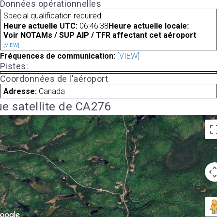
Données opérationnelles
Special qualification required
Heure actuelle UTC:
06:46:38
Heure actuelle locale:
Voir NOTAMs / SUP AIP / TFR affectant cet aéroport
[VIEW]
Fréquences de communication:
[VIEW]
Pistes:
Coordonnées de l'aéroport
Adresse:
Canada
e satellite de CA276