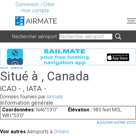
Connexion
/
Créer
mon compte
Rechercher aéroport
CA276 - Webbwood
Situé à , Canada
ICAO - , IATA -
Données fournies par
Airmate
Information générale
Coordonnées:
N46°19'0"
Élévation :
983 feet MSL.
W81°53'0"
AJOUTER VOTRE VOT
Voir autres
Aéroports à
Ontario