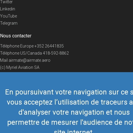
Twitter
Linkedin
YouTube
Telegram
Nous contacter
Téléphone Europe
+352 26441835
Téléphone US/Canada
418-592-8862
Mail
airmate@airmate.aero
(c) Myriel Aviation SA
En poursuivant votre navigation sur ce s
© 2019 Airmate -
Conditions d'utilisation
-
Vie privée
Back to top
vous acceptez l’utilisation de traceurs a
d'analyser votre navigation et nous
permettre de mesurer l'audience de no
site internet.